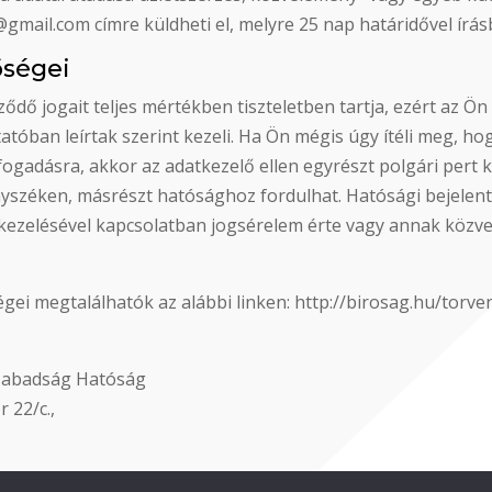
@gmail.com címre küldheti el, melyre 25 nap határidővel írá
őségei
dő jogait teljes mértékben tiszteletben tartja, ezért az Ö
tatóban leírtak szerint kezeli. Ha Ön mégis úgy ítéli meg, 
elfogadásra, akkor az adatkezelő ellen egyrészt polgári per
vényszéken, másrészt hatósághoz fordulhat. Hatósági bejele
kezelésével kapcsolatban jogsérelem érte vagy annak közvet
gei megtalálhatók az alábbi linken: http://birosag.hu/torv
szabadság Hatóság
 22/c.,