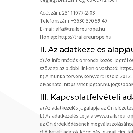
Cégjegyzékszám: Cg. 03-09-121584
Adószám: 23111077-2-03
Telefonszám: +3630 370 59 49
E-mail: alfa@trailereurope.hu
Honlap: https://trailereurope.hu
II. Az adatkezelés alapj
a) Az információs önrendelkezési jogról és
szövege az alábbi linken olvasható: https
b) A munka törvénykönyvéről szóló 2012. é
olvasható: https://net.jogtar.hu/jogszaba
III. Kapcsolatfelvételi a
a) Az adatkezelés jogalapja az Ön előzete
b) Az adatkezelés célja a www.trailereuro
az Ön érdeklődésének megválaszolásához ha
c) A kezelt adatok köre: név, e-mail cím, 