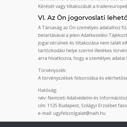
Kérését vagy tiltakozását a trailereurope
VI. Az Ön jogorvoslati lehet
A Társaság az Ön személyes adataihoz fűző
betartásával a jelen Adatkezelési Tájékoz
jogai sérülnek és tiltakozása nem talált 
tartózkodási helye szerint illetékes tör
arra hivatkozva, hogy a személyes adatai 
Törvényszék:
A törvényszékek felsorolása és elérhetősé
Hatóság:
név: Nemzeti Adatvédelmi és Információ
cím: 1125 Budapest, Szilágyi Erzsébet fasor
e-mail: ugyfelszolgalat@naih.hu