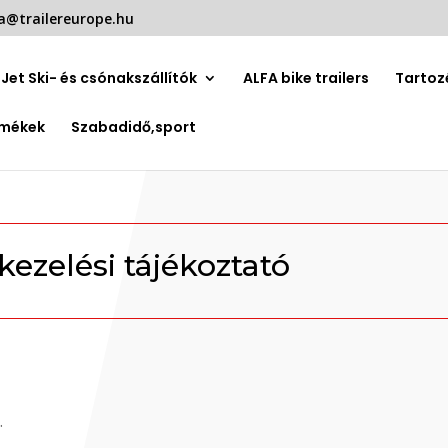
a@trailereurope.hu
Jet Ski- és csónakszállítók
ALFA bike trailers
Tartoz
rmékek
Szabadidő,sport
ezelési tájékoztató
.