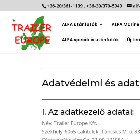
+36-20/361-1139
,
+36-30/370-5949
alf
ALFA utánfutók
ALFA Marine 
ALFA speciális utánfutók
Új te
Adatvédelmi és adatk
I. Az adatkezelő adatai:
Név: Trailer Europe Kft.
Székhely: 6065 Lakitelek, Táncsics M. u. 33