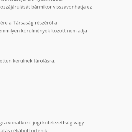
 hozzájárulását bármikor visszavonhatja ez
sére a Társaság részéről a
 semmilyen körülmények között nem adja
etten kerülnek tárolásra.
ágra vonatkozó jogi kötelezettség vagy
tás céljából történik.