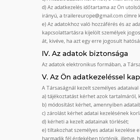
d) Az adatkezelés időtartama az Ön utolsó
irányú, a trailereurope@gmail.com címre k
e) Az adatokhoz való hozzáférés és az ad
kapcsolattartásra kijelölt személyek jog
át, kivéve, ha azt egy erre jogosult hatósá
IV. Az adatok biztonsága
Az adatok elektronikus formában, a Társa
V. Az Ön adatkezeléssel kap
​A Társaságnál kezelt személyes adataiva
a) tájékoztatást kérhet azok tartalmáról,
b) módosítást kérhet, amennyiben adataib
c) zárolást kérhet adatai kezelésének korl
d) kérheti a kezelt adatainak törlését;
e) tiltakozhat személyes adatai kezelése 
harmadik fél érdekében történik, illetve, 