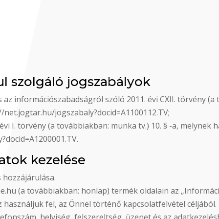
ául szolgáló jogszabályok
 az információszabadságról szóló 2011. évi CXII. törvény (a 
://net.jogtar.hu/jogszabaly?docid=A1100112.TV;
vi I. törvény (a továbbiakban: munka tv.) 10. § -a, melynek 
ly?docid=A1200001.TV.
datok kezelése
s hozzájárulása.
pe.hu (a továbbiakban: honlap) termék oldalain az „Informáci
sználjuk fel, az Önnel történő kapcsolatfelvétel céljából.
telefonszám, helyiség, felszereltség, üzenet és az adatkezelé