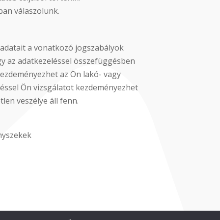
sban válaszolunk.
n adatait a vonatkozó jogszabályok
hogy az adatkezeléssel összefüggésben
t kezdeményezhet az Ön lakó- vagy
ntéssel Ön vizsgálatot kezdeményezhet
len veszélye áll fenn.
enyszekek