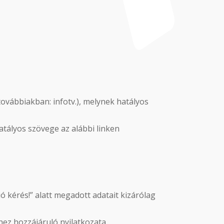
továbbiakban: infotv.), melynek hatályos
hatályos szövege az alábbi linken
ó kérés!” alatt megadott adatait kizárólag
shez hozzájáruló nyilatkozata.