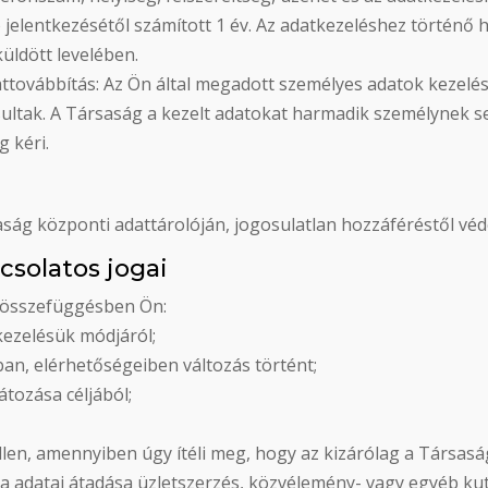
 jelentkezésétől számított 1 év. Az adatkezeléshez történő
üldött levelében.
attovábbítás: Az Ön által megadott személyes adatok kezelé
osultak. A Társaság a kezelt adatokat harmadik személynek
g kéri.
ság központi adattárolóján, jogosulatlan hozzáféréstől véd
csolatos jogai
l összefüggésben Ön:
 kezelésük módjáról;
an, elérhetőségeiben változás történt;
átozása céljából;
ellen, amennyiben úgy ítéli meg, hogy az kizárólag a Társas
ha adatai átadása üzletszerzés, közvélemény- vagy egyéb kuta