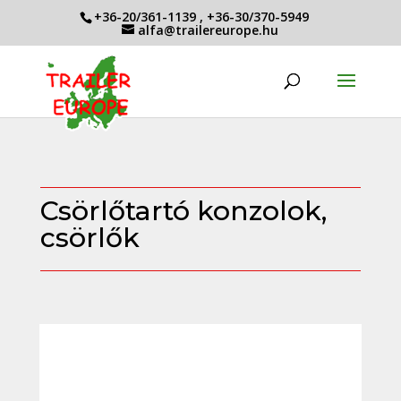
+36-20/361-1139
,
+36-30/370-5949
alfa@trailereurope.hu
Csörlőtartó konzolok,
csörlők