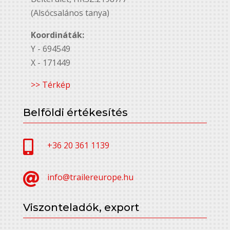
(Alsócsalános tanya)
Koordináták:
Y - 694549
X - 171449
>> Térkép
Belföldi értékesítés

+36 20 361 1139

info@trailereurope.hu
Viszonteladók, export