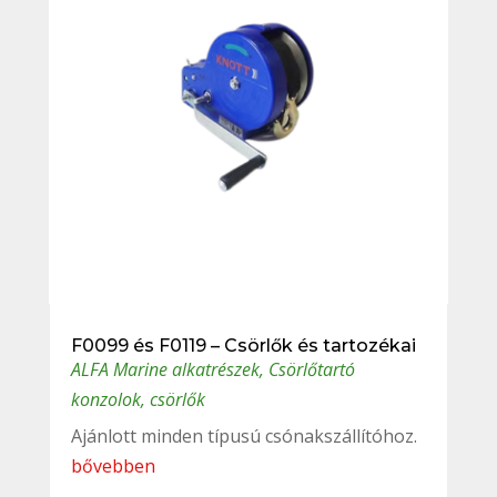
F0099 és F0119 – Csörlők és tartozékai
ALFA Marine alkatrészek
,
Csörlőtartó
konzolok, csörlők
Ajánlott minden típusú csónakszállítóhoz.
bővebben