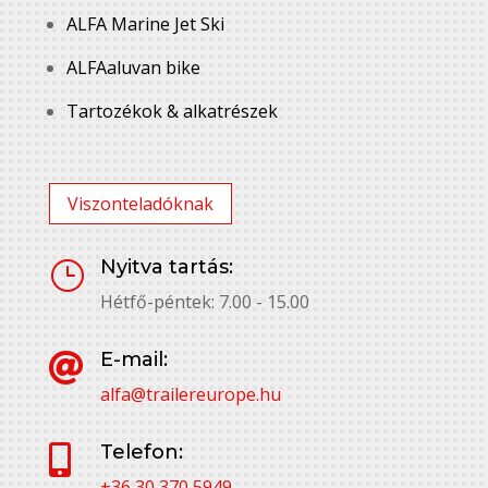
ALFA Marine Jet Ski
ALFAaluvan bike
Tartozékok & alkatrészek
Viszonteladóknak
Nyitva tartás:
}
Hétfő-péntek: 7.00 - 15.00
E-mail:

alfa@trailereurope.hu
Telefon:

+36 30 370 5949