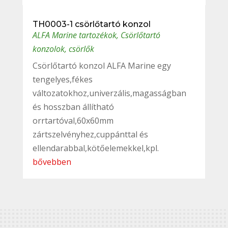
TH0003-1 csörlőtartó konzol
ALFA Marine tartozékok
,
Csörlőtartó
konzolok, csörlők
Csörlőtartó konzol ALFA Marine egy
tengelyes,fékes
változatokhoz,univerzális,magasságban
és hosszban állítható
orrtartóval,60x60mm
zártszelvényhez,cuppánttal és
ellendarabbal,kötőelemekkel,kpl.
bővebben