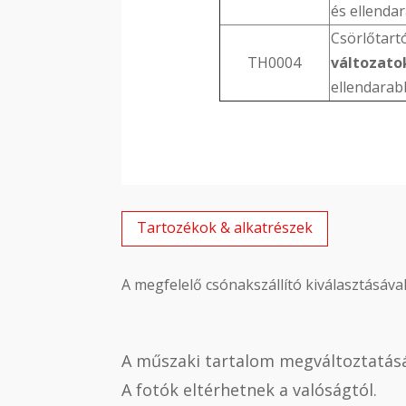
és ellenda
Csörlőtart
TH0004
változato
ellendarab
Tartozékok & alkatrészek
A megfelelő csónakszállító kiválasztásáv
A műszaki tartalom megváltoztatásá
A fotók eltérhetnek a valóságtól.