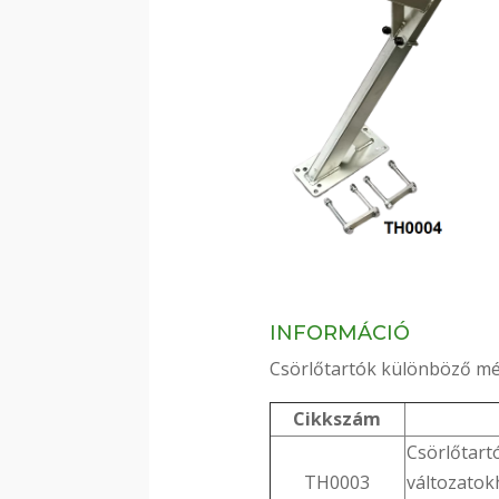
INFORMÁCIÓ
Csörlőtartók különböző mé
Cikkszám
Csörlőtart
TH0003
változatok