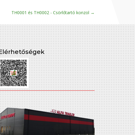
TH0001 és TH0002 - Csörlőtartó konzol
→
Elérhetőségek