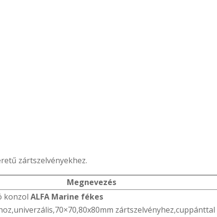
retű zártszelvényekhez.
Megnevezés
ó konzol
ALFA Marine fékes
hoz,univerzális,70×70,80x80mm zártszelvényhez,cuppánttal