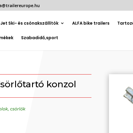
a@trailereurope.hu
Jet Ski- és csónakszállítók
ALFA bike trailers
Tartoz
rmékek
Szabadidő,sport
örlőtartó konzol
lok, csörlők