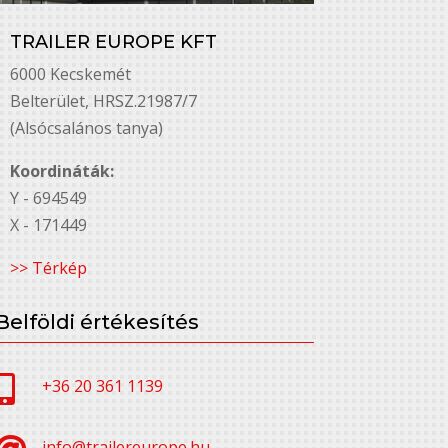
TRAILER EUROPE KFT
6000 Kecskemét
Belterület, HRSZ.21987/7
(Alsócsalános tanya)
Koordináták:
Y - 694549
X - 171449
>> Térkép
Belföldi értékesítés

+36 20 361 1139
info@trailereurope.hu