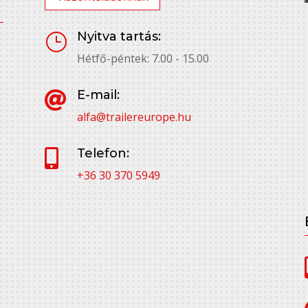
Nyitva tartás:
}
Hétfő-péntek: 7.00 - 15.00
E-mail:

alfa@trailereurope.hu
Telefon:

+36 30 370 5949