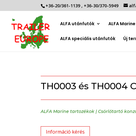
+36-20/361-1139
,
+36-30/370-5949
alf
ALFA utánfutók
ALFA Marine 
ALFA speciális utánfutók
Új te
TH0003 és TH0004 Cs
ALFA Marine tartozékok
|
Csörlőtartó konzo
Információ kérés