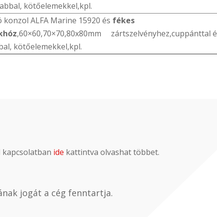
rabbal, kötőelemekkel,kpl.
ó konzol ALFA Marine 15920 és
fékes
khóz
,60×60,70×70,80x80mm zártszelvényhez,cuppánttal é
bal, kötőelemekkel,kpl.
al kapcsolatban
ide
kattintva olvashat többet.
nak jogát a cég fenntartja.