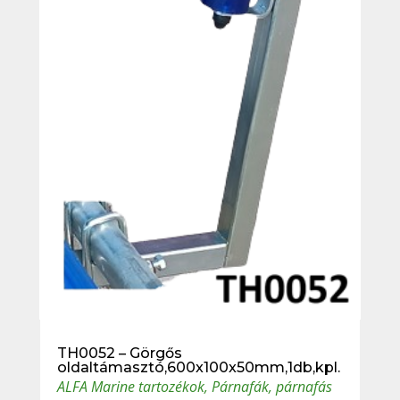
TH0052 – Görgős
oldaltámasztó,600x100x50mm,1db,kpl.
ALFA Marine tartozékok
,
Párnafák, párnafás