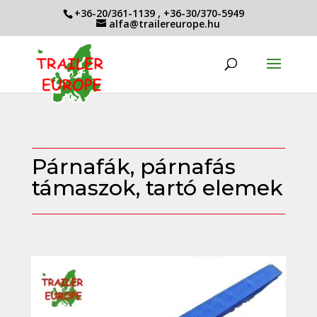
+36-20/361-1139
,
+36-30/370-5949
alfa@trailereurope.hu
Párnafák, párnafás
támaszok, tartó elemek