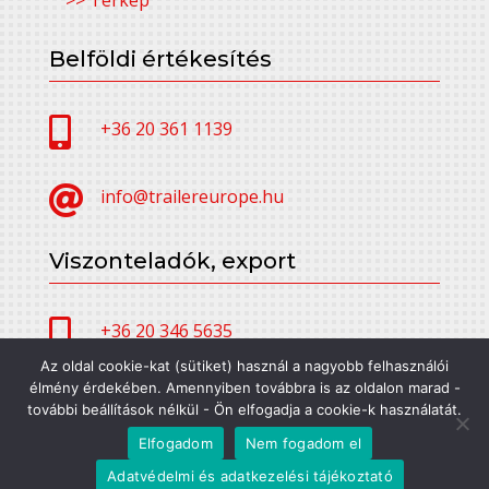
Belföldi értékesítés

+36 20 361 1139

info@trailereurope.hu
Viszonteladók, export

+36 20 346 5635
Az oldal cookie-kat (sütiket) használ a nagyobb felhasználói
élmény érdekében. Amennyiben továbbra is az oldalon marad -

alfatrailer@trailereurope.hu
további beállítások nélkül - Ön elfogadja a cookie-k használatát.
Elfogadom
Nem fogadom el
Adatvédelmi és adatkezelési tájékoztató