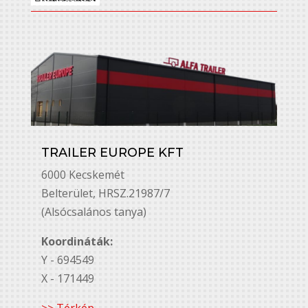
TRAILER EUROPE KFT
6000 Kecskemét
Belterület, HRSZ.21987/7
(Alsócsalános tanya)
Koordináták:
Y - 694549
X - 171449
>> Térkép