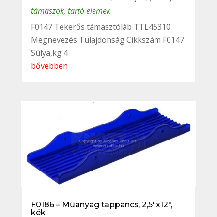
támaszok, tartó elemek
F0147 Tekerős támasztóláb TTL45310
Megnevezés Tulajdonság Cikkszám F0147
Súlya,kg 4
bővebben
F0186 – Műanyag tappancs, 2,5″x12″,
kék