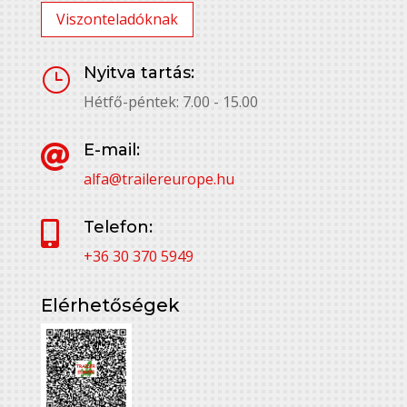
Viszonteladóknak
Nyitva tartás:
}
Hétfő-péntek: 7.00 - 15.00
E-mail:

alfa@trailereurope.hu
Telefon:

+36 30 370 5949
Elérhetőségek