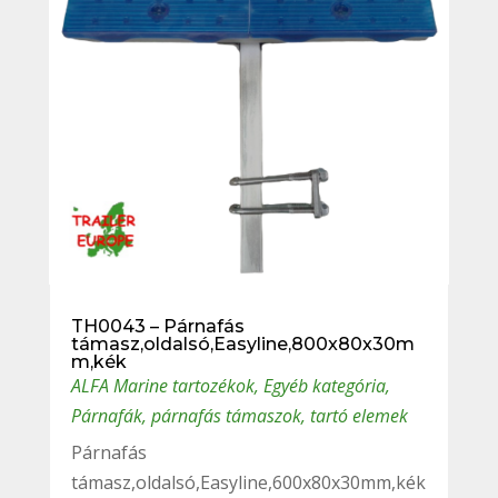
TH0043 – Párnafás
támasz,oldalsó,Easyline,800x80x30m
m,kék
ALFA Marine tartozékok
,
Egyéb kategória
,
Párnafák, párnafás támaszok, tartó elemek
Párnafás
támasz,oldalsó,Easyline,600x80x30mm,kék