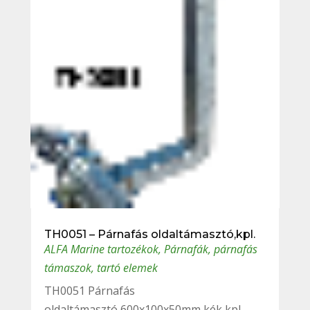
TH0051 – Párnafás oldaltámasztó,kpl.
ALFA Marine tartozékok
,
Párnafák, párnafás
támaszok, tartó elemek
TH0051 Párnafás
oldaltámasztó,600x100x50mm,kék,kpl