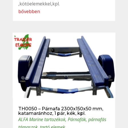
,kötöelemekkel,kpl.
bővebben
TH0050 – Párnafa 2300x150x50 mm,
katamaránhoz, 1 pár, kék, kpl.
ALFA Marine tartozékok
,
Párnafák, párnafás
támaszok, tartó elemek