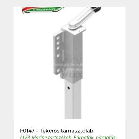
F0147 – Tekerős támasztóláb
ALFA Marine tartozékok
,
Párnafák, párnafás