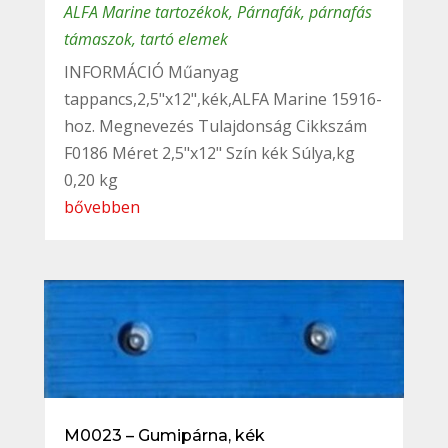
ALFA Marine tartozékok
,
Párnafák, párnafás
támaszok, tartó elemek
INFORMÁCIÓ Műanyag
tappancs,2,5"x12",kék,ALFA Marine 15916-
hoz. Megnevezés Tulajdonság Cikkszám
F0186 Méret 2,5"x12" Szín kék Súlya,kg
0,20 kg
bővebben
M0023 – Gumipárna, kék