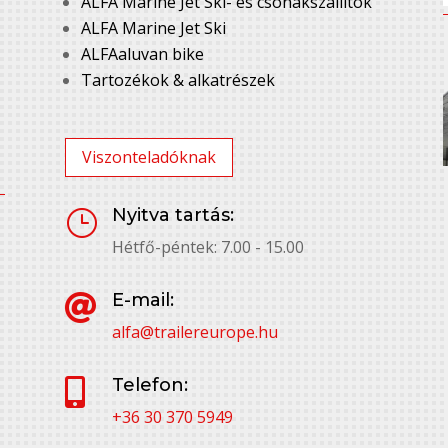
ALFA Marine Jet Ski- és csónakszállítók
ALFA Marine Jet Ski
ALFAaluvan bike
Tartozékok & alkatrészek
Viszonteladóknak
Nyitva tartás:
}
Hétfő-péntek: 7.00 - 15.00
E-mail:

alfa@trailereurope.hu
Telefon:

+36 30 370 5949