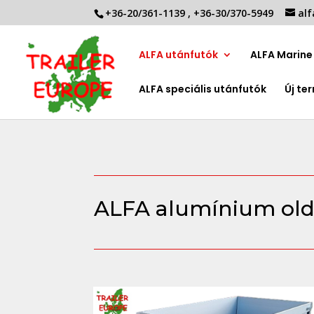
+36-20/361-1139
,
+36-30/370-5949
alf
ALFA utánfutók
ALFA Marine 
ALFA speciális utánfutók
Új te
ALFA alumínium olda