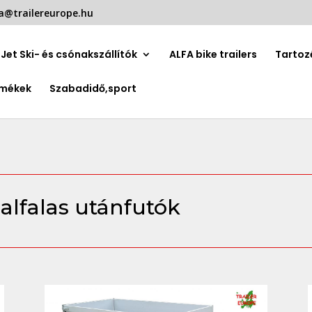
a@trailereurope.hu
Jet Ski- és csónakszállítók
ALFA bike trailers
Tartoz
rmékek
Szabadidő,sport
lfalas utánfutók