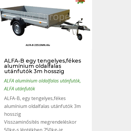
ALFA-B egy tengelyes,fékes
alumínium oldalfalas
utánfutók 3m hosszig
ALFA alumínium oldalfalas utánfutók
,
ALFA utánfutók
ALFA-B, egy tengelyes,fékes
alumínium oldalfalas utánfutók 3m
hosszig
Visszaminősítés megrendeléskor
50kg-s léptékben 750kg-ig