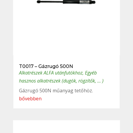
T0017 – Gázrugó 500N
Alkatrészek ALFA utánfutókhoz
,
Egyéb
hasznos alkatrészek (dugók, rögzítők, ... )
Gázrugó 500N műanyag tetőhöz.
bővebben