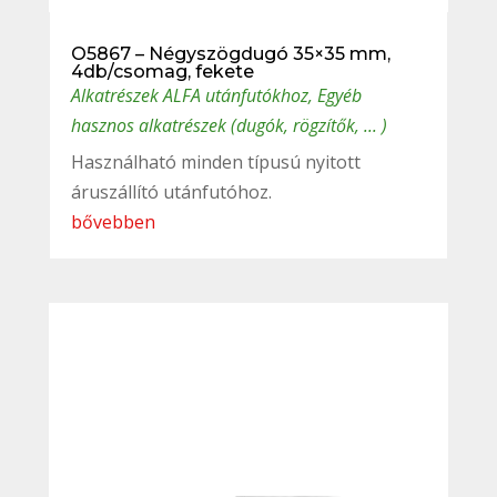
O5867 – Négyszögdugó 35×35 mm,
4db/csomag, fekete
Alkatrészek ALFA utánfutókhoz
,
Egyéb
hasznos alkatrészek (dugók, rögzítők, ... )
Használható minden típusú nyitott
áruszállító utánfutóhoz.
bővebben