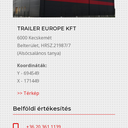
TRAILER EUROPE KFT
6000 Kecskemét
Belterület, HRSZ.21987/7
(Alsócsalános tanya)
Koordináták:
Y - 694549
X - 171449
>> Térkép
Belföldi értékesítés

+36 20 361 1139