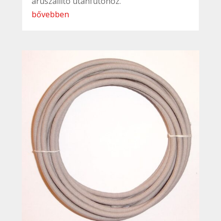
áruszállító utánfutóhoz.
bővebben