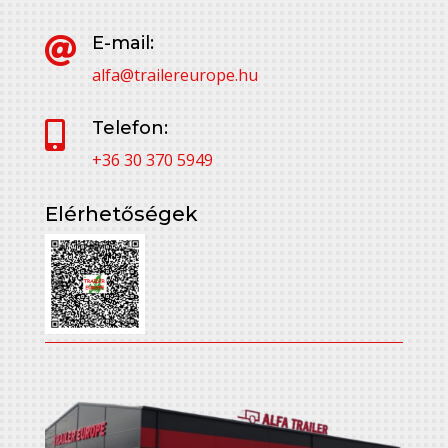
E-mail:

alfa@trailereurope.hu
Telefon:

+36 30 370 5949
Elérhetőségek