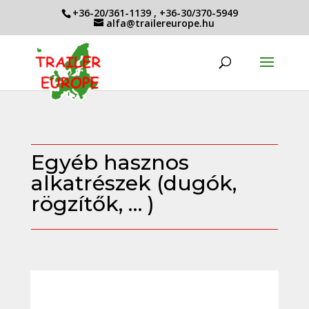
+36-20/361-1139
,
+36-30/370-5949
alfa@trailereurope.hu
Egyéb hasznos
alkatrészek (dugók,
rögzítők, … )