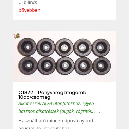
U-bilincs
bővebben
O1822 – Ponyvarögzítőgomb
10db/csomag
Alkatrészek ALFA utánfutókhoz
,
Egyéb
hasznos alkatrészek (dugók, rögzítők, ... )
Használható minden típusú nyitott
áruszállító utánfutóhoz.