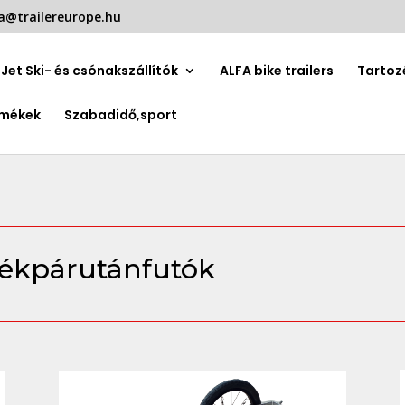
a@trailereurope.hu
Jet Ski- és csónakszállítók
ALFA bike trailers
Tartoz
rmékek
Szabadidő,sport
rékpárutánfutók