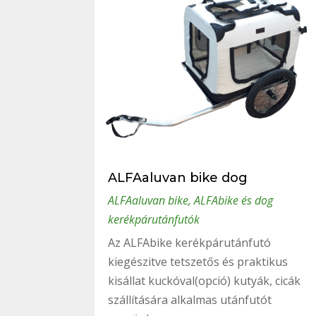
ALFAaluvan bike dog
ALFAaluvan bike
,
ALFAbike és dog
kerékpárutánfutók
Az ALFAbike kerékpárutánfutó
kiegészitve tetszetős és praktikus
kisállat kuckóval(opció) kutyák, cicák
szállítására alkalmas utánfutót