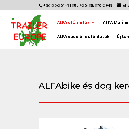
+36-20/361-1139
,
+36-30/370-5949
alf
ALFA utánfutók
ALFA Marine 
ALFA speciális utánfutók
Új te
ALFAbike és dog ke