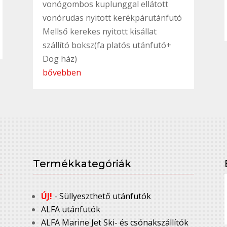
vonógombos kuplunggal ellátott
vonórudas nyitott kerékpárutánfutó
Mellső kerekes nyitott kisállat
szállító boksz(fa platós utánfutó+
Dog ház)
bővebben
Termékkategóriák
ÚJ!
- Süllyeszthető utánfutók
ALFA utánfutók
ALFA Marine Jet Ski- és csónakszállítók