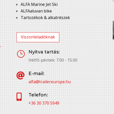
ALFA Marine Jet Ski
ALFAaluvan bike
Tartozékok & alkatrészek
Viszonteladóknak
Nyitva tartás:
}
Hétfő-péntek: 7.00 - 15.00
E-mail:

alfa@trailereurope.hu
Telefon:

+36 30 370 5949