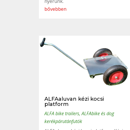
nyerünk.
bővebben
ALFAaluvan kézi kocsi
platform
ALFA bike trailers
,
ALFAbike és dog
kerékpárutánfutók