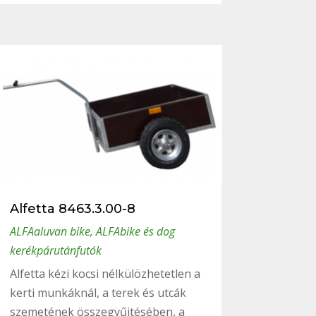
Alfetta 8463.3.00-8
ALFAaluvan bike
,
ALFAbike és dog
kerékpárutánfutók
Alfetta kézi kocsi nélkülözhetetlen a
kerti munkáknál, a terek és utcák
szemetének összegyűjtésében, a