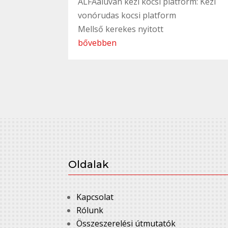
ALFAaluvan kézi kocsi platform: Kézi
vonórudas kocsi platform
Mellső kerekes nyitott
bővebben
Oldalak
Kapcsolat
Rólunk
Összeszerelési útmutatók