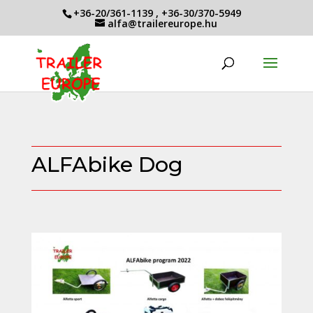
+36-20/361-1139
,
+36-30/370-5949
alfa@trailereurope.hu
ALFAbike Dog