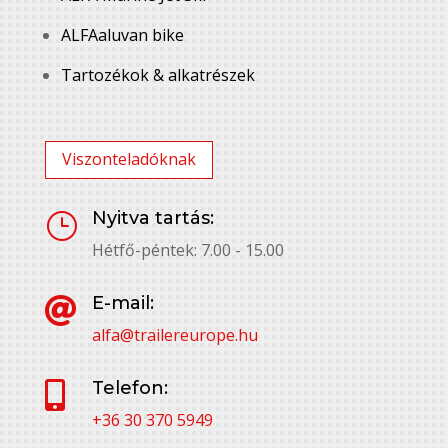
ALFAaluvan bike
Tartozékok & alkatrészek
Viszonteladóknak
Nyitva tartás:
}
Hétfő-péntek: 7.00 - 15.00
E-mail:

alfa@trailereurope.hu
Telefon:

+36 30 370 5949