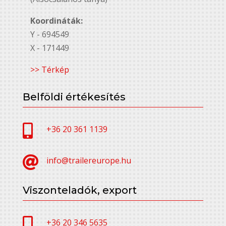
Koordináták:
Y - 694549
X - 171449
>> Térkép
Belföldi értékesítés

+36 20 361 1139

info@trailereurope.hu
Viszonteladók, export

+36 20 346 5635