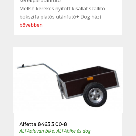
kerékpárutánfutó
Mellső kerekes nyitott kisállat szállító
boksz(fa platós utánfutó+ Dog ház)
bővebben
Alfetta 8463.3.00-8
ALFAaluvan bike
,
ALFAbike és dog