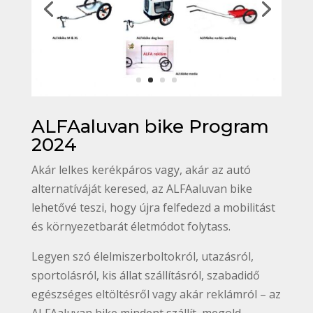
ALFAaluvan bike Program
2024
Akár lelkes kerékpáros vagy, akár az autó
alternatíváját keresed, az ALFAaluvan bike
lehetővé teszi, hogy újra felfedezd a mobilitást
és környezetbarát életmódot folytass.
Legyen szó élelmiszerboltokról, utazásról,
sportolásról, kis állat szállításról, szabadidő
egészséges eltöltésről vagy akár reklámról – az
ALFAaluvan bike mindent szállít, megold.