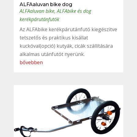
ALFAaluvan bike dog
ALFAaluvan bike
,
ALFAbike és dog
kerékpárutánfutók
Az ALFAbike kerékpárutánfutó kiegészitve
tetszetős és praktikus kisállat
kuckóval(opció) kutyák, cicák szállítására
alkalmas utánfutót nyerünk.
bővebben