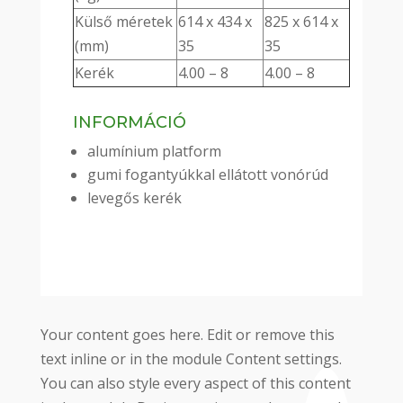
Külső méretek
614 x 434 x
825 x 614 x
(mm)
35
35
Kerék
4.00 – 8
4.00 – 8
INFORMÁCIÓ
alumínium platform
gumi fogantyúkkal ellátott vonórúd
levegős kerék
Your content goes here. Edit or remove this
text inline or in the module Content settings.
You can also style every aspect of this content