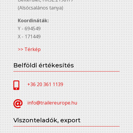
(Alsócsalános tanya)
Koordináták:
Y - 694549
X - 171449
>> Térkép
Belföldi értékesítés

+36 20 361 1139

info@trailereurope.hu
Viszonteladók, export