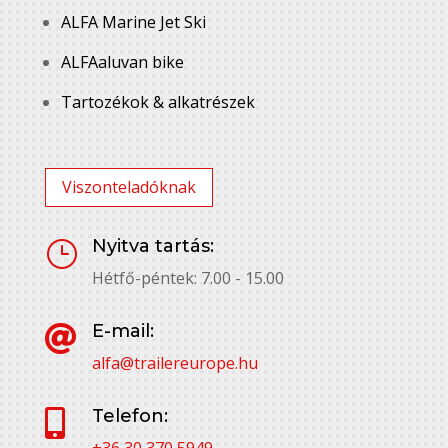
ALFA Marine Jet Ski
ALFAaluvan bike
Tartozékok & alkatrészek
Viszonteladóknak
Nyitva tartás:
}
Hétfő-péntek: 7.00 - 15.00
E-mail:

alfa@trailereurope.hu
Telefon:

+36 30 370 5949