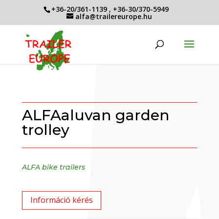
+36-20/361-1139
,
+36-30/370-5949
alfa@trailereurope.hu
ALFAaluvan garden
trolley
ALFA bike trailers
Információ kérés