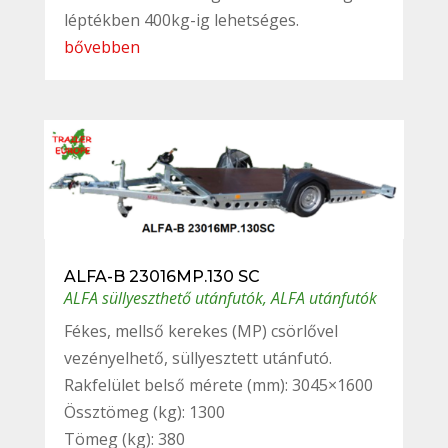
léptékben 400kg-ig lehetséges.
bővebben
ALFA-B 23016MP.130 SC
ALFA süllyeszthető utánfutók
,
ALFA utánfutók
Fékes, mellső kerekes (MP) csörlővel
vezényelhető, süllyesztett utánfutó.
Rakfelület belső mérete (mm): 3045×1600
Össztömeg (kg): 1300
Tömeg (kg): 380