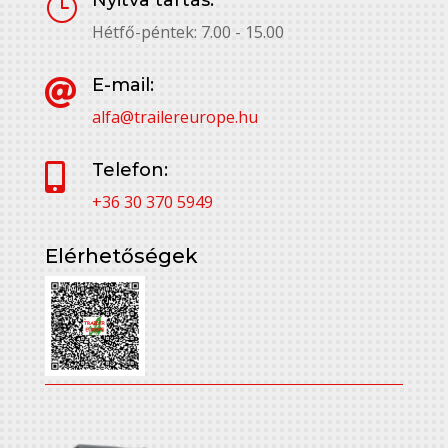
}
Hétfő-péntek: 7.00 - 15.00
E-mail:

alfa@trailereurope.hu
Telefon:

+36 30 370 5949
Elérhetőségek