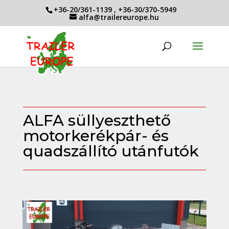
+36-20/361-1139
,
+36-30/370-5949
alfa@trailereurope.hu
ALFA süllyeszthető
motorkerékpár- és
quadszállító utánfutók