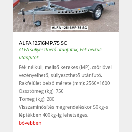
ALFA 12516MP.75 SC
ALFA süllyeszthető utánfutók
,
Fék nélküli
utánfutók
Fék nélküli, mellső kerekes (MP), csörlővel
vezényelhető, süllyeszthető utánfutó.
Rakfelület belső mérete (mm): 2560×1600
Össztömeg (kg): 750
Tömeg (kg): 280
Visszaminősítés megrendeléskor 50kg-s
léptékben 400kg-ig lehetséges.
bővebben