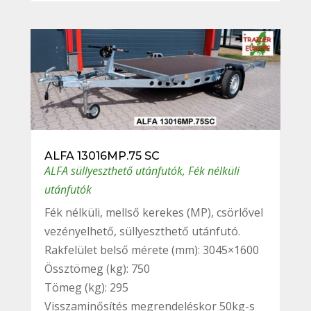
ALFA 13016MP.75 SC
ALFA süllyeszthető utánfutók
,
Fék nélküli
utánfutók
Fék nélküli, mellső kerekes (MP), csörlővel
vezényelhető, süllyeszthető utánfutó.
Rakfelület belső mérete (mm): 3045×1600
Össztömeg (kg): 750
Tömeg (kg): 295
Visszaminősítés megrendeléskor 50kg-s