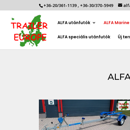
+36-20/361-1139
,
+36-30/370-5949
alf
ALFA utánfutók
ALFA Marine 
ALFA speciális utánfutók
Új te
ALFA 