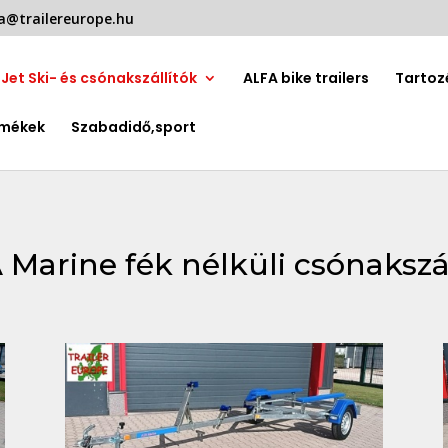
a@trailereurope.hu
Jet Ski- és csónakszállítók
ALFA bike trailers
Tartoz
rmékek
Szabadidő,sport
Marine fék nélküli csónakszá