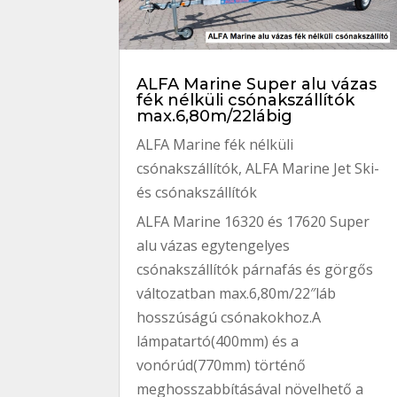
ALFA Marine Super alu vázas
fék nélküli csónakszállítók
max.6,80m/22lábig
ALFA Marine fék nélküli
csónakszállítók
,
ALFA Marine Jet Ski-
és csónakszállítók
ALFA Marine 16320 és 17620 Super
alu vázas egytengelyes
csónakszállítók párnafás és görgős
változatban max.6,80m/22″láb
hosszúságú csónakokhoz.A
lámpatartó(400mm) és a
vonórúd(770mm) történő
meghosszabbításával növelhető a