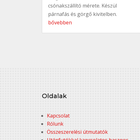
csónakszállító mérete. Készül
párnafás és görgő kivitelben.
bővebben
Oldalak
Kapcsolat
Rólunk
Összeszerelési útmutatók
Utánfutókkal kapcsolatos hasznos