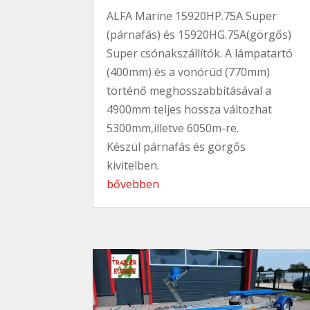
ALFA Marine 15920HP.75A Super
(párnafás) és 15920HG.75A(görgős)
Super csónakszállítók. A lámpatartó
(400mm) és a vonórúd (770mm)
történő meghosszabbításával a
4900mm teljes hossza változhat
5300mm,illetve 6050m-re.
Készül párnafás és görgős
kivitelben.
bővebben