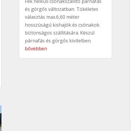
Fék nélküli csónakszállító párnafás
és görgős változatban. Tökéletes
választás max.6,60 méter
hosszúságú kishajók és csónakok
biztonságos szállítására. Készül
párnafás és görgős kivitelben.
bővebben