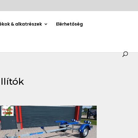
ékok & alkatrészek
Elérhetőség
llítók