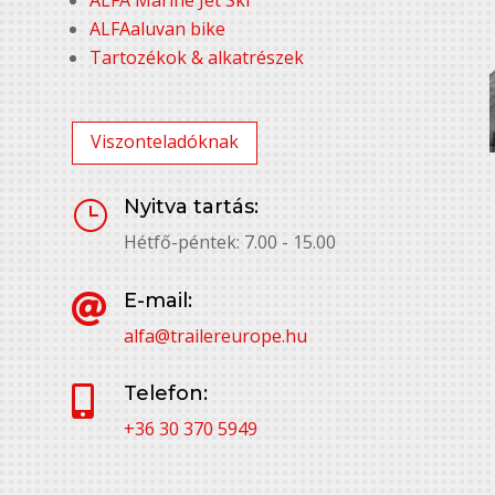
ALFAaluvan bike
Tartozékok & alkatrészek
Viszonteladóknak
Nyitva tartás:
}
Hétfő-péntek: 7.00 - 15.00
E-mail:

alfa@trailereurope.hu
Telefon:

+36 30 370 5949