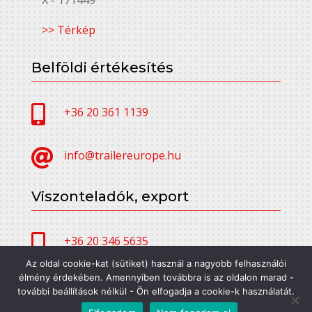
>> Térkép
Belföldi értékesítés

+36 20 361 1139

info@trailereurope.hu
Viszonteladók, export

+36 20 346 5635
Az oldal cookie-kat (sütiket) használ a nagyobb felhasználói
élmény érdekében. Amennyiben továbbra is az oldalon marad -

alfatrailer@trailereurope.hu
további beállítások nélkül - Ön elfogadja a cookie-k használatát.