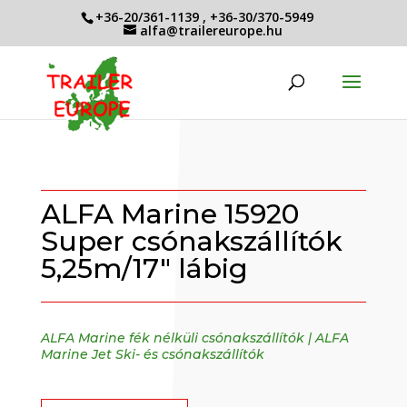
+36-20/361-1139
,
+36-30/370-5949
alfa@trailereurope.hu
ALFA Marine 15920
Super csónakszállítók
5,25m/17″ lábig
ALFA Marine fék nélküli csónakszállítók
|
ALFA
Marine Jet Ski- és csónakszállítók