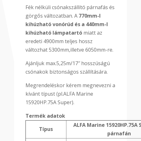
Fék nélküli csónakszállító párnafás és
görgős változatban. A
770mm-l
kihúzható vonórúd és a 440mm-l
kihúzható lámpatartó
miatt az
eredeti 4900mm teljes hossz
változhat 5300mm,illetve 6050mm-re.
Ajánljuk max.5,25m/17″ hosszúságú
csónakok biztonságos szállítására.
Megrendeléskor kérem megnevezni a
kívánt típust (pl.ALFA Marine
15920HP.75A Super).
Termék adatok
ALFA Marine 15920HP.7
Típus
párnafán