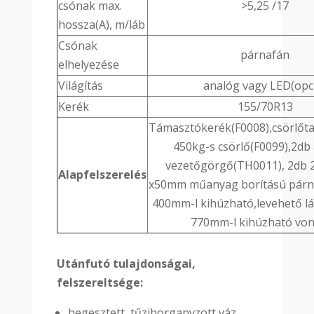
csónak max.
>5,25 /17
hossza(A), m/láb
Csónak
párnafán
elhelyezése
Világítás
analóg vagy LED(opc
Kerék
155/70R13
Támasztókerék(F0008),csörlőta
450kg-s csörlő(F0099),2db 
vezetőgörgő(TH0011), 2db 2
Alapfelszerelés
x50mm műanyag borítású párn
400mm-l kihúzható,levehető l
770mm-l kihúzható vo
Utánfutó tulajdonságai,
felszereltsége:
hegesztett, tűzihorganyzott váz