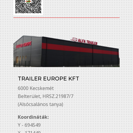
TRAILER EUROPE KFT
6000 Kecskemét
Belterület, HRSZ.21987/7
(Alsócsalános tanya)
Koordináták:
Y - 694549
X - 171449