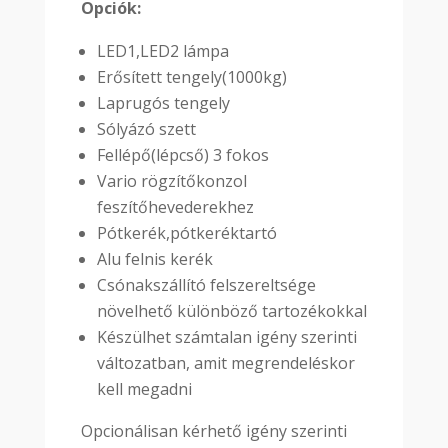
Opciók:
LED1,LED2 lámpa
Erősített tengely(1000kg)
Laprugós tengely
Sólyázó szett
Fellépő(lépcső) 3 fokos
Vario rögzítőkonzol
feszítőhevederekhez
Pótkerék,pótkeréktartó
Alu felnis kerék
Csónakszállító felszereltsége
növelhető különböző tartozékokkal
Készülhet számtalan igény szerinti
változatban, amit megrendeléskor
kell megadni
Opcionálisan kérhető igény szerinti