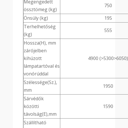
Megengedett
750
össztömeg (kg)
Önsúly (kg)
195
Terhelhetőség
555
(kg)
Hossza(H), mm
zárójelben
kihúzott
4900 (>5300>6050
lámpatartóval és
vonórúddal
Szélessége(Sz.),
1950
mm
Sárvédők
közötti
1590
távolság(E),mm
Szállítható