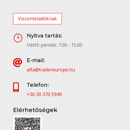
Viszonteladóknak
Nyitva tartás:
}
Hétfő-péntek: 7.00 - 15.00
E-mail:

alfa@trailereurope.hu
Telefon:

+36 30 370 5949
Elérhetőségek