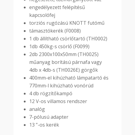
engedélyezett felépítésű
kapcsolófej
torziós rugózású KNOTT futómű
támasztókerék (F0008)
1 db állítható csörlőtartó (TH0002)
1db 450kg-s csörlő (F0099)
2db 2300x100x50mm (TH0025)
műanyag borítású párnafa vagy
4db x 4db-s (TH0026E) görgők
400mm-el kihúzható lámpatartó és
770mm-l kihúzható vonórúd
4 db rögzítőkampó
12 V-os villamos rendszer
analóg
7-pólusú adapter
13 ”-os kerék