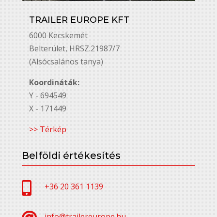
TRAILER EUROPE KFT
6000 Kecskemét
Belterület, HRSZ.21987/7
(Alsócsalános tanya)
Koordináták:
Y - 694549
X - 171449
>> Térkép
Belföldi értékesítés

+36 20 361 1139
info@trailereurope.hu