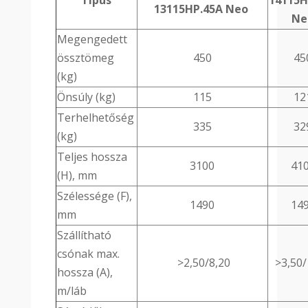
Típus
14115H
13115HP.45A Neo
Ne
Megengedett
össztömeg
450
45
(kg)
Önsúly (kg)
115
12
Terhelhetőség
335
32
(kg)
Teljes hossza
3100
41
(H), mm
Szélessége (F),
1490
14
mm
Szállítható
csónak max.
>2,50/8,20
>3,50/
hossza (A),
m/láb