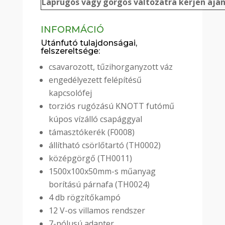
Laprugós vagy görgős változatra kérjen aján
INFORMÁCIÓ
Utánfutó tulajdonságai,
felszereltsége:
csavarozott, tűzihorganyzott váz
engedélyezett felépítésű
kapcsolófej
torziós rugózású KNOTT futómű
kúpos vízálló csapággyal
támasztókerék (F0008)
állítható csörlőtartó (TH0002)
középgörgő (TH0011)
1500x100x50mm-s műanyag
borítású párnafa (TH0024)
4 db rögzítőkampó
12 V-os villamos rendszer
7-pólusú adapter