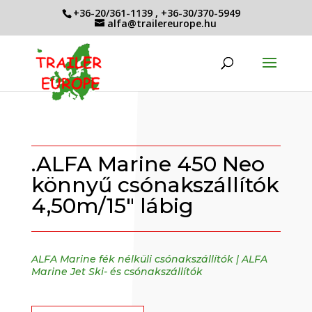
+36-20/361-1139
,
+36-30/370-5949
alfa@trailereurope.hu
.ALFA Marine 450 Neo
könnyű csónakszállítók
4,50m/15″ lábig
ALFA Marine fék nélküli csónakszállítók
|
ALFA
Marine Jet Ski- és csónakszállítók