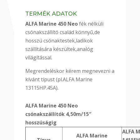
TERMÉK ADATOK
ALFA Marine 450 Neo
fék nélküli
csónakszállító család könnyű,de
hosszú csónaktestek,ladikok
szállítására készültek,analóg
világítással.
Megrendeléskor kérem megnevezni a
kívánt típust (pl.ALFA Marine
13115HP.45A).
ALFA Marine 450 Neo
csónakszállítók 4,50m/15″
hosszúságig
ALFA M
ALFA Marine