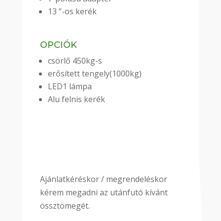
13 ”-os kerék
OPCIÓK
csörlő 450kg-s
erősített tengely(1000kg)
LED1 lámpa
Alu felnis kerék
Ajánlatkéréskor / megrendeléskor
kérem megadni az utánfutó kívánt
össztömegét.