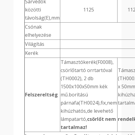
Sárvédők
közötti
1125
11
távolság(E),mm
Csónak
elhelyezése
Világítás
Kerék
Támasztókerék(F0008),
csörlőtartó orrtartóval
Támaszt
(TH0002), 2 db
(TH0002
1500x100x50mm kék
x 50mm 
Felszereltség
mű.borítású
kihúzha
párnafa(TH0024),fix,nem
ta
kihúzhatós,de levehető
Az AL
lámpatartó,
csörlőt nem
rendelk
tartalmaz!