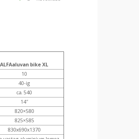
ALFAaluvan bike XL
10
40-ig
ca. 540
14″
820×580
825×585
830x690x1370