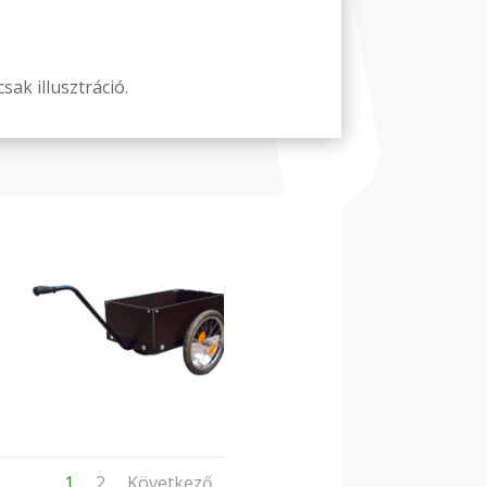
sak illusztráció.
1
2
Következő