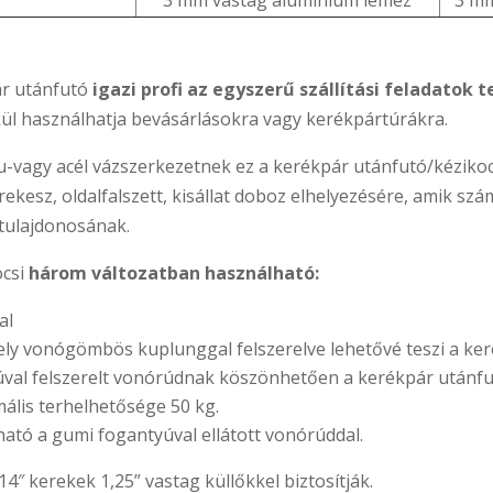
3 mm vastag aluminium lemez
3 mm
r utánfutó
igazi profi az egyszerű szállítási feladatok t
ül használhatja bevásárlásokra vagy kerékpártúrákra.
lu-vagy acél vázszerkezetnek ez a kerékpár utánfutó/kéziko
kesz, oldalfalszett, kisállat doboz elhelyezésére, amik szá
 tulajdonosának.
ocsi
három változatban használható:
al
y vonógömbös kuplunggal felszerelve lehetővé teszi a ker
úval felszerelt vonórúdnak köszönhetően a kerékpár utánfut
ális terhelhetősége 50 kg.
ható a gumi fogantyúval ellátott vonórúddal.
4″ kerekek 1,25” vastag küllőkkel biztosítják.