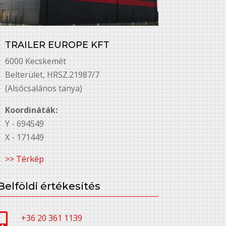
TRAILER EUROPE KFT
6000 Kecskemét
Belterület, HRSZ.21987/7
(Alsócsalános tanya)
Koordináták:
Y - 694549
X - 171449
>> Térkép
Belföldi értékesítés

+36 20 361 1139