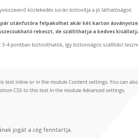
nyvisszaverő közlekedés során biztosítja a jó láthatóságot.
pár utánfutóra felpakolhat akár két karton ásványvizet
szecsukható rekeszt, de szállíthatja a kedves kisállatjá
t 3-4 pontban biztosíthatók, így biztonságos szállítást teszn
s text inline or in the module Content settings. You can also
stom CSS to this text in the module Advanced settings.
nak jogát a cég fenntartja.