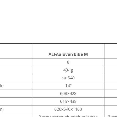
ALFAaluvan bike M
8
40-ig
ca. 540
k:
14″
608×428
615×435
m)
620x540x1160