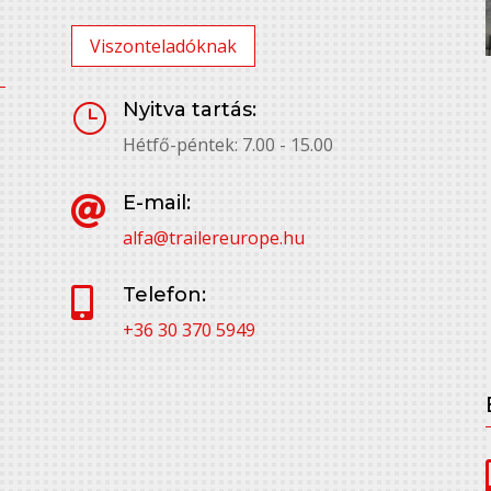
Viszonteladóknak
Nyitva tartás:
}
Hétfő-péntek: 7.00 - 15.00
E-mail:

alfa@trailereurope.hu
Telefon:

+36 30 370 5949