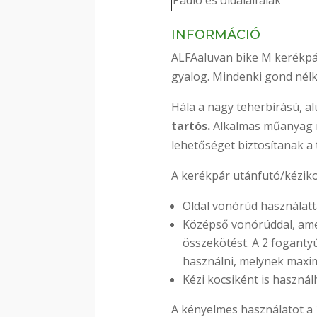
Padló és oldalalfalak
INFORMÁCIÓ
ALFAaluvan bike M kerékpá
gyalog. Mindenki gond nélk
Hála a nagy teherbírású, a
tartós.
Alkalmas műanyag re
lehetőséget biztosítanak a
A kerékpár utánfutó/kézik
Oldal vonórúd használatt
Középső vonórúddal, amel
összekötést. A 2 foganty
használni, melynek maxim
Kézi kocsiként is használ
A kényelmes használatot a 1