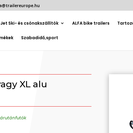
a@trailereurope.hu
Jet Ski- és csónakszállítók
ALFA bike trailers
Tartoz
rmékek
Szabadidő,sport
agy XL alu
párutánfutók