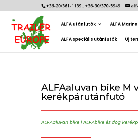
+36-20/361-1139
,
+36-30/370-5949
alf
ALFA utánfutók
ALFA Marine 
ALFA speciális utánfutók
Új te
ALFAaluvan bike M v
kerékpárutánfutó
ALFAaluvan bike
|
ALFAbike és dog kerék