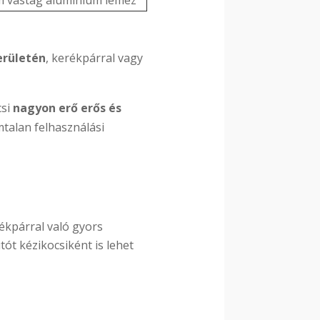
 vastag aluminium lemez
erületén
, kerékpárral vagy
csi
nagyon erő erős és
mtalan felhasználási
ékpárral való gyors
ót kézikocsiként is lehet