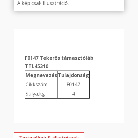
A kép csak illusztráció.
F0147 Tekerős támasztóláb
TTL45310
Megnevezés
Tulajdonság
Cikkszám
F0147
Súlya,kg
4