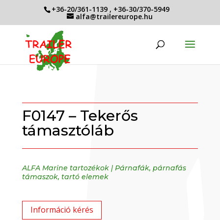
+36-20/361-1139
,
+36-30/370-5949
alfa@trailereurope.hu
F0147 – Tekerős
támasztóláb
ALFA Marine tartozékok
|
Párnafák, párnafás
támaszok, tartó elemek
Információ kérés