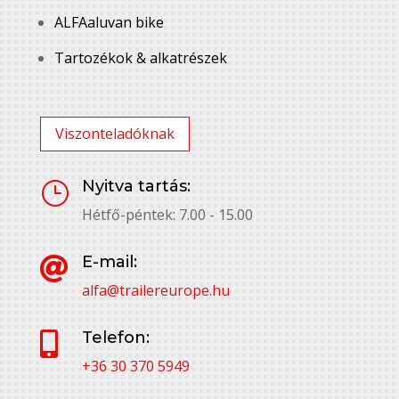
ALFAaluvan bike
Tartozékok & alkatrészek
Viszonteladóknak
Nyitva tartás:
}
Hétfő-péntek: 7.00 - 15.00
E-mail:

alfa@trailereurope.hu
Telefon:

+36 30 370 5949