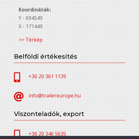
Koordináták:
Y - 694549
X - 171449
>> Térkép
Belföldi értékesítés

+36 20 361 1139

info@trailereurope.hu
Viszonteladók, export

+36 20 346 5635