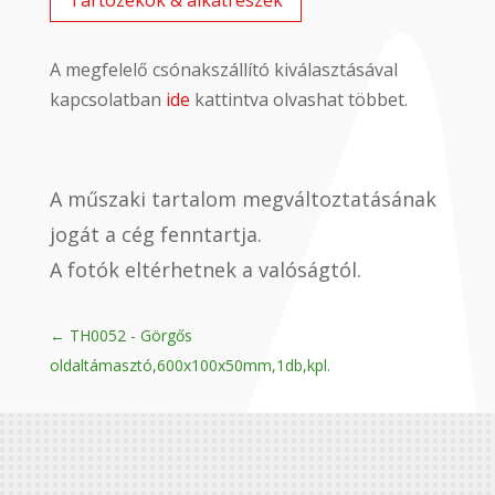
Tartozékok & alkatrészek
A megfelelő csónakszállító kiválasztásával
kapcsolatban
ide
kattintva olvashat többet.
A műszaki tartalom megváltoztatásának
jogát a cég fenntartja.
A fotók eltérhetnek a valóságtól.
←
TH0052 - Görgős
oldaltámasztó,600x100x50mm,1db,kpl.