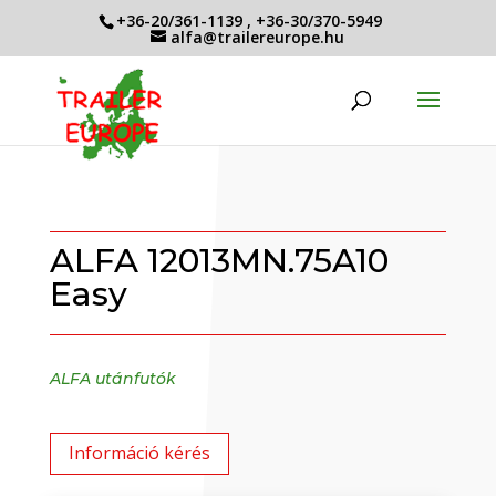
+36-20/361-1139
,
+36-30/370-5949
alfa@trailereurope.hu
ALFA 12013MN.75A10
Easy
ALFA utánfutók
Információ kérés