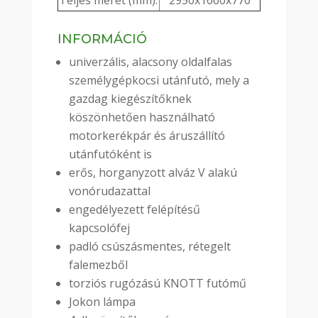
Teljes méret (mm):
2950x1660x770
INFORMÁCIÓ
univerzális, alacsony oldalfalas
személygépkocsi utánfutó, mely a
gazdag kiegészítőknek
köszönhetően használható
motorkerékpár és áruszállító
utánfutóként is
erős, horganyzott alváz V alakú
vonórudazattal
engedélyezett felépítésű
kapcsolófej
padló csúszásmentes, rétegelt
falemezből
torziós rugózású KNOTT futómű
Jokon lámpa