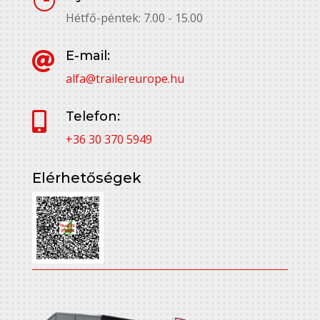
}
Hétfő-péntek: 7.00 - 15.00
E-mail:

alfa@trailereurope.hu
Telefon:

+36 30 370 5949
Elérhetőségek