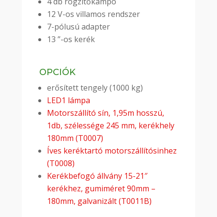
4 db rögzítőkampó
12 V-os villamos rendszer
7-pólusú adapter
13 ”-os kerék
OPCIÓK
erősített tengely (1000 kg)
LED1 lámpa
Motorszállító sín, 1,95m hosszú,
1db, szélessége 245 mm, kerékhely
180mm (T0007)
Íves keréktartó motorszállítósinhez
(T0008)
Kerékbefogó állvány 15-21″
kerékhez, gumiméret 90mm –
180mm, galvanizált (T0011B)