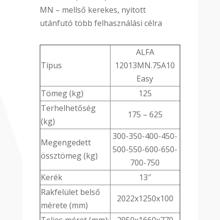
MN – mellső kerekes, nyitott
utánfutó több felhasználási célra
ALFA
Típus
12013MN.75A10
Easy
Tömeg (kg)
125
Terhelhetőség
175 – 625
(kg)
300-350-400-450-
Megengedett
500-550-600-650-
össztömeg (kg)
700-750
Kerék
13″
Rakfelület belső
2022x1250x100
mérete (mm)