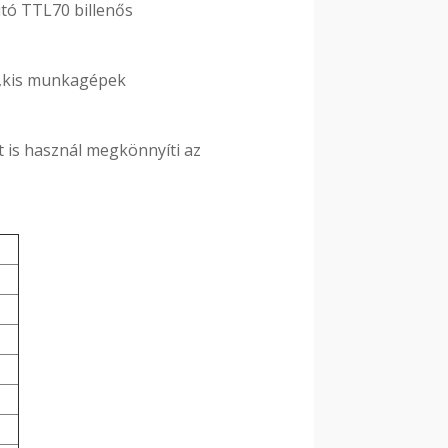
tó TTL70 billenős
ök,kis munkagépek
t is használ megkönnyíti az