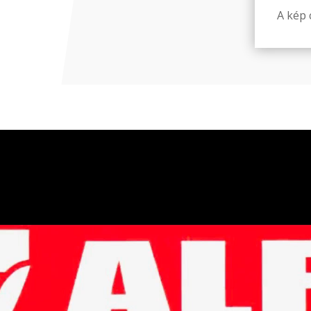
A kép c