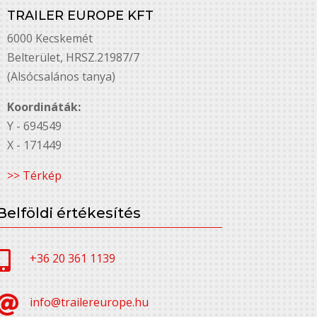
TRAILER EUROPE KFT
6000 Kecskemét
Belterület, HRSZ.21987/7
(Alsócsalános tanya)
Koordináták:
Y - 694549
X - 171449
>> Térkép
Belföldi értékesítés

+36 20 361 1139

info@trailereurope.hu