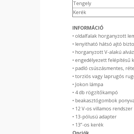
Tengely
Kerék
INFORMÁCIÓ
• oldalfalak horganyzott l
• lenyitható hátsó ajtó bizt
• horganyzott V-alakú alváz
• engedélyezett felépítésű 
• padló csúszásmentes, rét
• torziós vagy laprugós r
• Jokon lámpa
• 4 db rögzítőkampó
• beakasztógombok ponyva
• 12 V-os villamos rendszer
• 13-pólusú adapter
• 13”-os kerék
Opciók