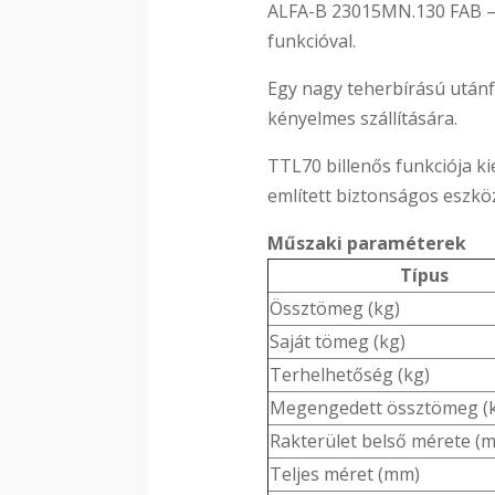
ALFA-B 23015MN.130 FAB – 
funkcióval.
Egy nagy teherbírású utánf
kényelmes szállítására.
TTL70 billenős funkciója ki
említett biztonságos eszköz
Műszaki paraméterek
Típus
Össztömeg (kg)
Saját tömeg (kg)
Terhelhetőség (kg)
Megengedett össztömeg (
Rakterület belső mérete (
Teljes méret (mm)