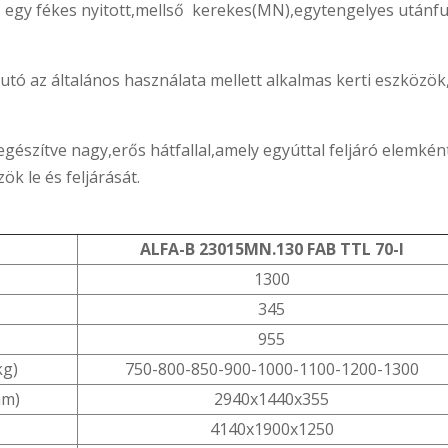
egy fékes nyitott,mellső kerekes(MN),egytengelyes utánfu
utó az általános használata mellett alkalmas kerti eszköz
egészítve nagy,erős hátfallal,amely egyúttal feljáró elemkén
ök le és feljárását.
ALFA-B 23015MN.130 FAB TTL 70-l
1300
345
955
kg)
750-800-850-900-1000-1100-1200-1300
mm)
2940x1440x355
4140x1900x1250