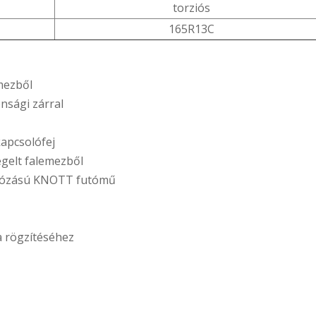
torziós
165R13C
emezből
onsági zárral
kapcsolófej
egelt falemezből
ugózású KNOTT futómű
 rögzítéséhez