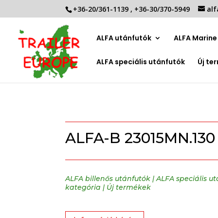
+36-20/361-1139
,
+36-30/370-5949
alf
ALFA utánfutók
ALFA Marine 
ALFA speciális utánfutók
Új te
ALFA-B 23015MN.130 
ALFA billenős utánfutók
|
ALFA speciális u
kategória
|
Új termékek