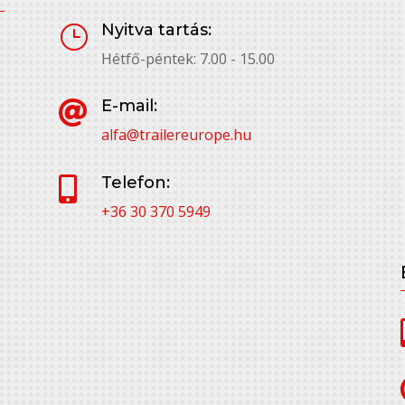
Nyitva tartás:
}
Hétfő-péntek: 7.00 - 15.00
E-mail:

alfa@trailereurope.hu
Telefon:

+36 30 370 5949