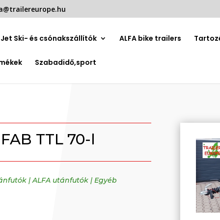
a@trailereurope.hu
Jet Ski- és csónakszállítók
ALFA bike trailers
Tartoz
rmékek
Szabadidő,sport
FAB TTL 70-l
tánfutók
|
ALFA utánfutók
|
Egyéb