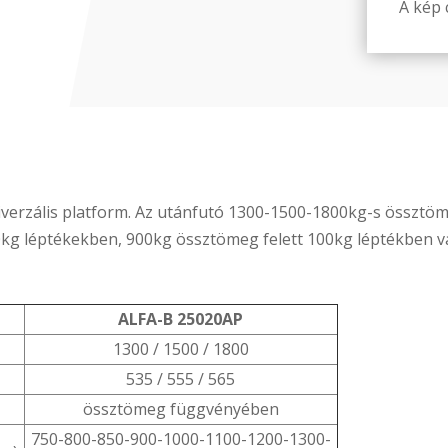
A kép c
niverzális platform. Az utánfutó 1300-1500-1800kg-s össztö
kg léptékekben, 900kg össztömeg felett 100kg léptékben vá
ALFA-B 25020AP
1300 / 1500 / 1800
535 / 555 / 565
össztömeg függvényében
750-800-850-900-1000-1100-1200-1300-