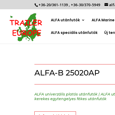
+36-20/361-1139
,
+36-30/370-5949
alf
ALFA utánfutók
ALFA Marine 
ALFA speciális utánfutók
Új te
ALFA-B 25020AP
ALFA univerzális platós utánfutók
|
ALFA u
kerekes egytengelyes fékes utánfutók