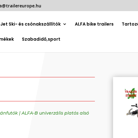
a@trailereurope.hu
Jet Ski- és csónakszállítók
ALFA bike trailers
Tartoz
rmékek
Szabadidő,sport
tánfutók
|
ALFA-B univerzális platós alsó