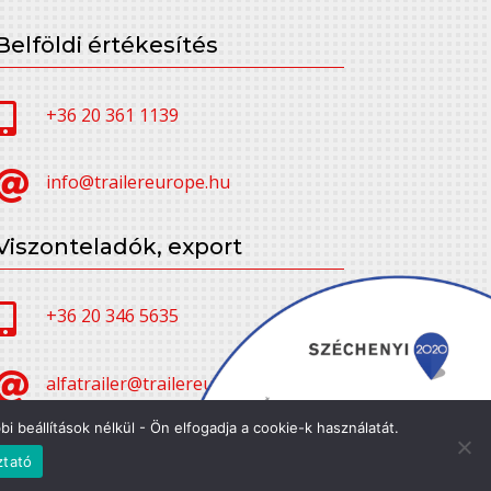
Belföldi értékesítés

+36 20 361 1139

info@trailereurope.hu
Viszonteladók, export

+36 20 346 5635

alfatrailer@trailereurope.hu
 beállítások nélkül - Ön elfogadja a cookie-k használatát.
ztató