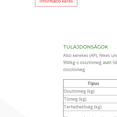
Információ kérés
TULAJDONSÁGOK
Alsó kerekes (AP), fékes u
900kg-s össztömeg alatt 50
össztömeg.
Típus
Össztömeg (kg)
Tömeg (kg)
Terhelhetőség (kg)