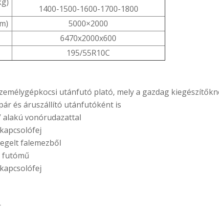
kg)
1400-1500-1600-1700-1800
mm)
5000×2000
6470x2000x600
195/55R10C
személygépkocsi utánfutó plató, mely a gazdag kiegészítő
r és áruszállító utánfutóként is
V alakú vonórudazattal
 kapcsolófej
egelt falemezből
 futómű
 kapcsolófej
r