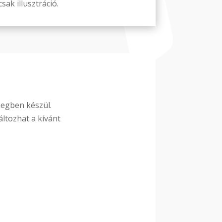
sak illusztráció.
megben készül.
ltozhat a kívánt