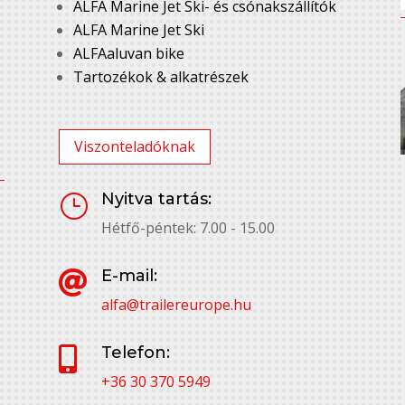
ALFA Marine Jet Ski- és csónakszállítók
ALFA Marine Jet Ski
ALFAaluvan bike
Tartozékok & alkatrészek
Viszonteladóknak
Nyitva tartás:
}
Hétfő-péntek: 7.00 - 15.00
E-mail:

alfa@trailereurope.hu
Telefon:

+36 30 370 5949