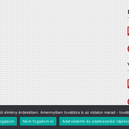
lói élmény érdekében. Amennyiben továbbra is az oldalon marad - további
fogadom
Nem fogadom el
Adatvédelmi és adatkezelési tájéko