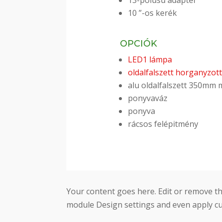
13-pólusú adapter
10 ”-os kerék
OPCIÓK
LED1 lámpa
oldalfalszett horganyzo
alu oldalfalszett 350mm 
ponyvaváz
ponyva
rácsos felépitmény
Your content goes here. Edit or remove thi
module Design settings and even apply cu