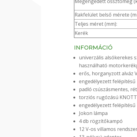
Megengedett össztömeg (
Rakfelület belső mérete (
Teljes méret (mm):
Kerék
INFORMÁCIÓ
univerzális alsókerekes 
használható motorkerékpá
erős, horganyzott alváz 
engedélyezett felépítésű
padló csúszásmentes, rét
torziós rugózású KNOTT
engedélyezett felépítésű
Jokon lámpa
4 db rögzítőkampó
12 V-os villamos rendsze