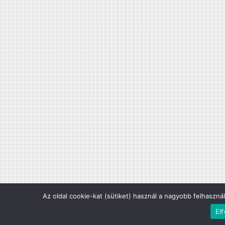
Az oldal cookie-kat (sütiket) használ a nagyobb felhaszná
El