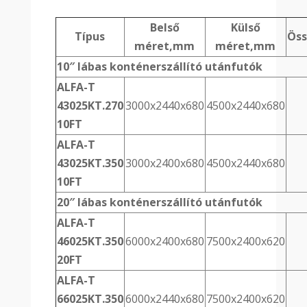
Belső
Külső
Típus
Ös
méret,mm
méret,mm
10″ lábas konténerszállító utánfutók
ALFA-T
43025KT.270
3000x2440x680
4500x2440x680
10FT
ALFA-T
43025KT.350
3000x2400x680
4500x2440x680
10FT
20″ lábas konténerszállító utánfutók
ALFA-T
46025KT.350
6000x2400x680
7500x2400x620
20FT
ALFA-T
66025KT.350
6000x2440x680
7500x2400x620