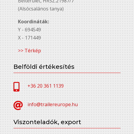
Belterület, HRSZ.21987/7
(Alsócsalános tanya)
Koordináták:
Y - 694549
X - 171449
>> Térkép
Belföldi értékesítés

+36 20 361 1139

info@trailereurope.hu
Viszonteladók, export