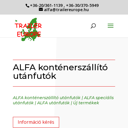
+36-20/361-1139
,
+36-30/370-5949
alfa@trailereurope.hu
ALFA konténerszállító
utánfutók
ALFA konténerszállító utánfutók
|
ALFA speciális
utánfutók
|
ALFA utánfutók
|
Új termékek
Információ kérés