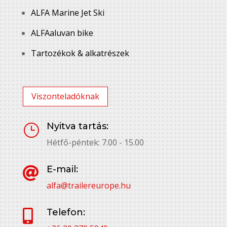
ALFA Marine Jet Ski
ALFAaluvan bike
Tartozékok & alkatrészek
Viszonteladóknak
Nyitva tartás:
}
Hétfő-péntek: 7.00 - 15.00
E-mail:

alfa@trailereurope.hu
Telefon:
