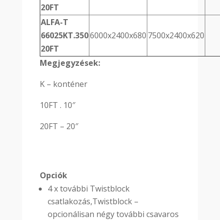
20FT
ALFA-T
66025KT.350
6000x2400x680
7500x2400x620
20FT
Megjegyzések:
K – konténer
10FT . 10″
20FT – 20″
Opciók
4 x további Twistblock
csatlakozás,Twistblock –
opcionálisan négy további csavaros