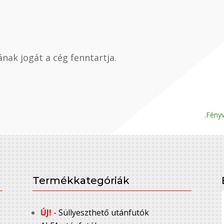
nak jogát a cég fenntartja.
.Fényv
Termékkategóriák
ÚJ!
- Süllyeszthető utánfutók