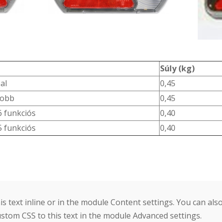
Súly (kg)
al
0,45
jobb
0,45
6 funkciós
0,40
5 funkciós
0,40
s text inline or in the module Content settings. You can also
stom CSS to this text in the module Advanced settings.