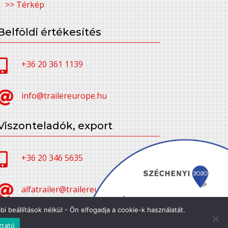
>> Térkép
Belföldi értékesítés

+36 20 361 1139

info@trailereurope.hu
Viszonteladók, export

+36 20 346 5635

alfatrailer@trailereurope.hu
 beállítások nélkül - Ön elfogadja a cookie-k használatát.
ztató