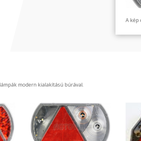
A kép c
lámpák modern kialakítású búrával.