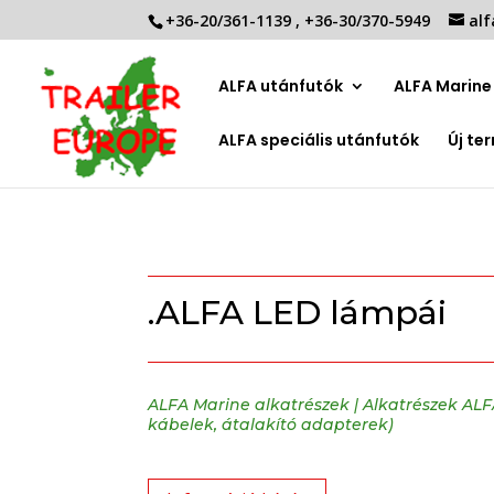
+36-20/361-1139
,
+36-30/370-5949
alf
ALFA utánfutók
ALFA Marine 
ALFA speciális utánfutók
Új te
.ALFA LED lámpái
ALFA Marine alkatrészek
|
Alkatrészek AL
kábelek, átalakító adapterek)