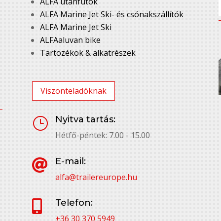
ALFA utánfutók
ALFA Marine Jet Ski- és csónakszállítók
ALFA Marine Jet Ski
ALFAaluvan bike
Tartozékok & alkatrészek
Viszonteladóknak
Nyitva tartás:
}
Hétfő-péntek: 7.00 - 15.00
E-mail:

alfa@trailereurope.hu
Telefon:

+36 30 370 5949