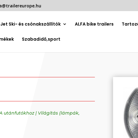
a@trailereurope.hu
Jet Ski- és csónakszállítók
ALFA bike trailers
Tartoz
rmékek
Szabadidő,sport
FA utánfutókhoz
|
Világítás (lámpák,