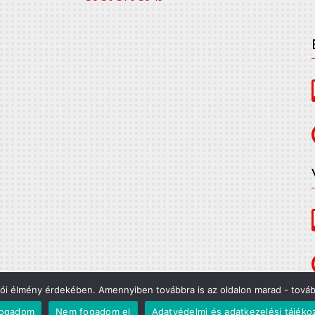
lói élmény érdekében. Amennyiben továbbra is az oldalon marad - további
fogadom
Nem fogadom el
Adatvédelmi és adatkezelési tájéko