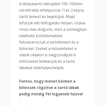
A lámpatartó hátuljától 100-150mm-
rel előrébb elhelyezzük /1.és 2.kép/a
tartó lemezt és bejelöljük. Majd
kifúrjuk két felfogatási helyen. Utána
nincs más dolgunk, mint a csomagban
található kötőelemekkel
felcsavarozzuk a tartólemezt és a
bilincset. Ezeket a műveleteket a
másik oldalon is megcsináljuk! A
bilincseket letekerjük és a tartó
lábakat belehelyezhetjük.
Fontos, hogy menet közben a
bilincsek rögzítve a tartó lábak
pedig mindig fel legyenek húzva!