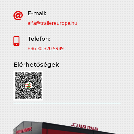
E-mail:

alfa@trailereurope.hu
Telefon:

+36 30 370 5949
Elérhetőségek