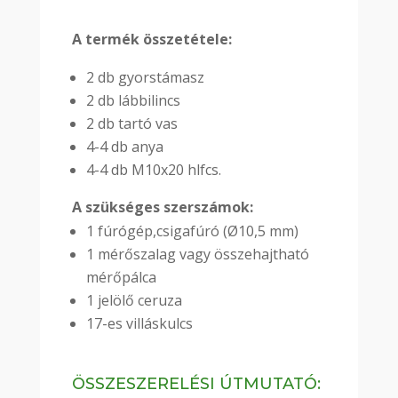
A termék összetétele:
2 db gyorstámasz
2 db lábbilincs
2 db tartó vas
4-4 db anya
4-4 db M10x20 hlfcs.
A szükséges szerszámok:
1 fúrógép,csigafúró (Ø10,5 mm)
1 mérőszalag vagy összehajtható
mérőpálca
1 jelölő ceruza
17-es villáskulcs
ÖSSZESZERELÉSI ÚTMUTATÓ: