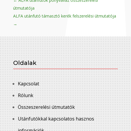
←
ALFA utánfutók ponyvaváz összeszerelési
útmutatója
ALFA utánfutó támasztó kerék felszerelési útmutatója
→
Oldalak
Kapcsolat
Rólunk
Összeszerelési útmutatók
Utánfutókkal kapcsolatos hasznos
információk