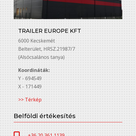
TRAILER EUROPE KFT
6000 Kecskemét
Belterület, HRSZ.21987/7
(Alsócsalános tanya)
Koordináták:
Y - 694549
X - 171449
>> Térkép
Belföldi értékesítés
+36 20 361 1139