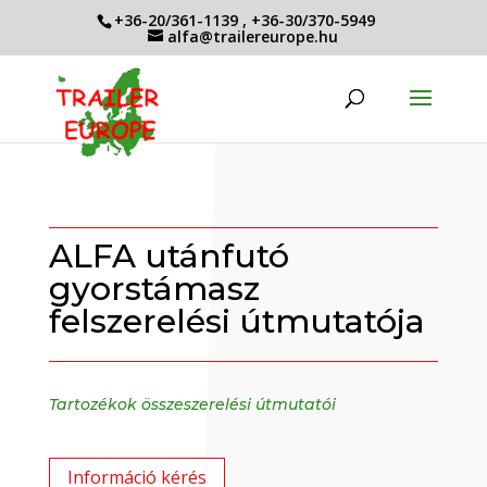
+36-20/361-1139
,
+36-30/370-5949
alfa@trailereurope.hu
ALFA utánfutó
gyorstámasz
felszerelési útmutatója
Tartozékok összeszerelési útmutatói
Információ kérés