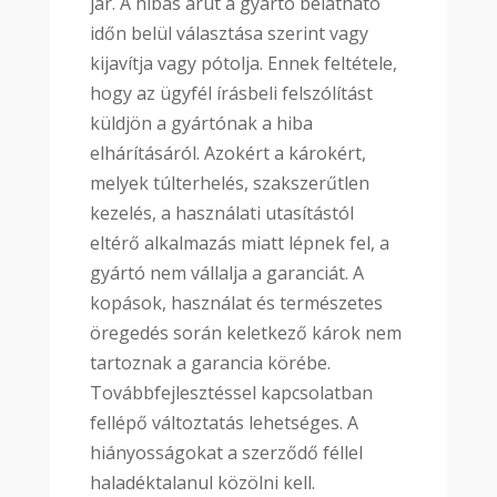
jár. A hibás árut a gyártó belátható
időn belül választása szerint vagy
kijavítja vagy pótolja. Ennek feltétele,
hogy az ügyfél írásbeli felszólítást
küldjön a gyártónak a hiba
elhárításáról. Azokért a károkért,
melyek túlterhelés, szakszerűtlen
kezelés, a használati utasítástól
eltérő alkalmazás miatt lépnek fel, a
gyártó nem vállalja a garanciát. A
kopások, használat és természetes
öregedés során keletkező károk nem
tartoznak a garancia körébe.
Továbbfejlesztéssel kapcsolatban
fellépő változtatás lehetséges. A
hiányosságokat a szerződő féllel
haladéktalanul közölni kell.