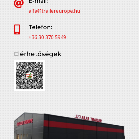
E-mail:

alfa@trailereurope.hu
Telefon:

+36 30 370 5949
Elérhetőségek