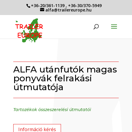
+36-20/361-1139
,
+36-30/370-5949
alfa@trailereurope.hu
ALFA utánfutók magas
ponyvák felrakási
útmutatója
Tartozékok összeszerelési útmutatói
Információ kérés