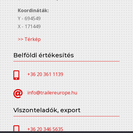
Koordináták:
Y - 694549
X - 171449
>> Térkép
Belföldi értékesítés

+36 20 361 1139

info@trailereurope.hu
Viszonteladók, export

+36 20 346 5635