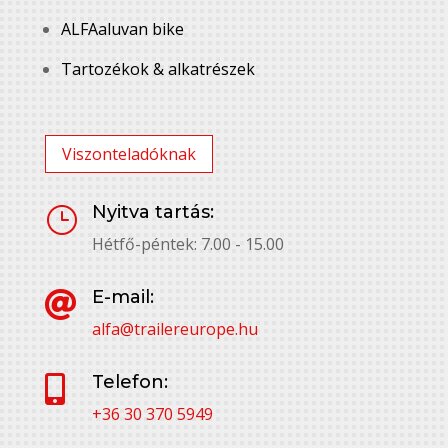
ALFAaluvan bike
Tartozékok & alkatrészek
Viszonteladóknak
Nyitva tartás:
}
Hétfő-péntek: 7.00 - 15.00
E-mail:

alfa@trailereurope.hu
Telefon:

+36 30 370 5949