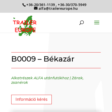
+36-20/361-1139
,
+36-30/370-5949
alfa@trailereurope.hu
B0009 – Békazár
Alkatrészek ALFA utánfutókhoz
|
Zárak,
zsanérok
Információ kérés