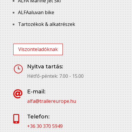
ALFA Marine Jet Ski
ALFAaluvan bike
Tartozékok & alkatrészek
Viszonteladóknak
Nyitva tartás:
}
Hétfő-péntek: 7.00 - 15.00
E-mail:

alfa@trailereurope.hu
Telefon:

+36 30 370 5949