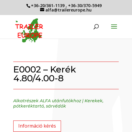
+36-20/361-1139
,
+36-30/370-5949
alfa@trailereurope.hu
E0002 – Kerék
4.80/4.00-8
Alkatrészek ALFA utánfutókhoz
|
Kerekek,
pótkeréktartó, sárvédők
Információ kérés