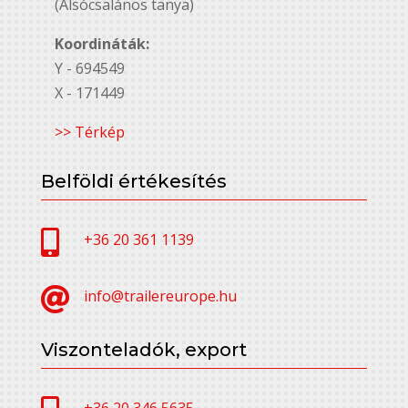
(Alsócsalános tanya)
Koordináták:
Y - 694549
X - 171449
>> Térkép
Belföldi értékesítés

+36 20 361 1139

info@trailereurope.hu
Viszonteladók, export