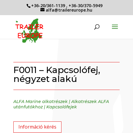
+36-20/361-1139
,
+36-30/370-5949
alfa@trailereurope.hu
F0011 – Kapcsolófej,
négyzet alakú
ALFA Marine alkatrészek
|
Alkatrészek ALFA
utánfutókhoz
|
Kapcsolófejek
Információ kérés