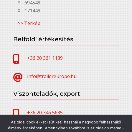
Y - 694549
X - 171449
>> Térkép
Belföldi értékesítés

+36 20 361 1139

info@trailereurope.hu
Viszonteladók, export

+36 20 346 5635
Az oldal cookie-kat (sütiket) használ a nagyobb felhasználói
élmény érdekében. Amennyiben továbbra is az oldalon marad -

alfatrailer@trailereurope.hu