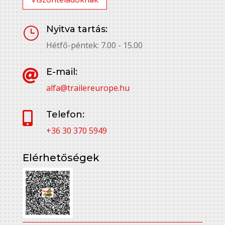
Nyitva tartás:
}
Hétfő-péntek: 7.00 - 15.00
E-mail:

alfa@trailereurope.hu
Telefon:

+36 30 370 5949
Elérhetőségek