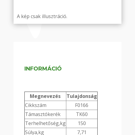
A kép csak illusztráció.
INFORMÁCIÓ
Megnevezés
Tulajdonság
Cikkszám
F0166
Támasztókerék
TK60
Terhelhetőség,kg
150
Súlya,kg
7,71