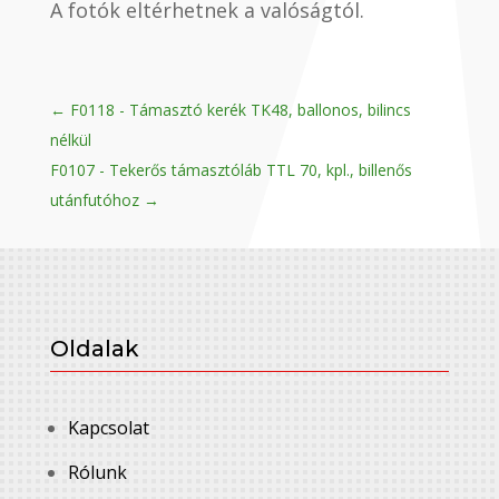
A fotók eltérhetnek a valóságtól.
←
F0118 - Támasztó kerék TK48, ballonos, bilincs
nélkül
F0107 - Tekerős támasztóláb TTL 70, kpl., billenős
utánfutóhoz
→
Oldalak
Kapcsolat
Rólunk