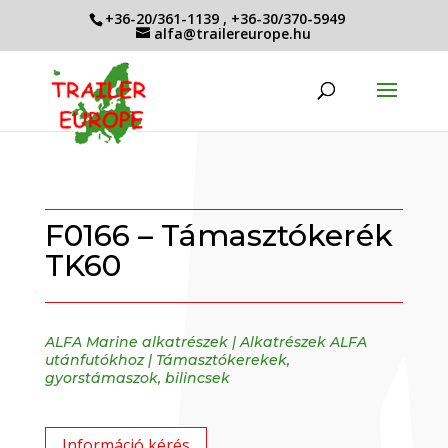
+36-20/361-1139
,
+36-30/370-5949
alfa@trailereurope.hu
F0166 – Támasztókerék
TK60
ALFA Marine alkatrészek
|
Alkatrészek ALFA
utánfutókhoz
|
Támasztókerekek,
gyorstámaszok, bilincsek
Információ kérés