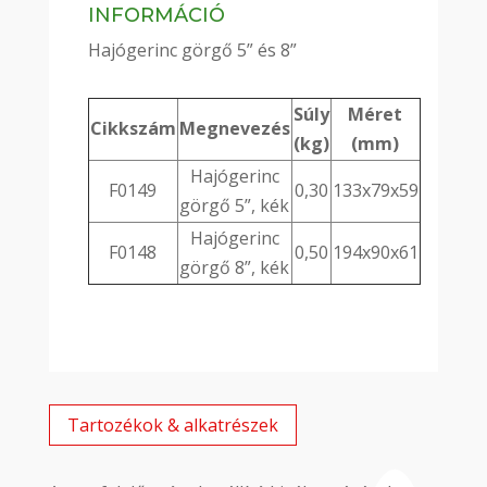
INFORMÁCIÓ
Hajógerinc görgő 5” és 8”
Súly
Méret
Cikkszám
Megnevezés
(kg)
(mm)
Hajógerinc
F0149
0,30
133x79x59
görgő 5”, kék
Hajógerinc
F0148
0,50
194x90x61
görgő 8”, kék
Tartozékok & alkatrészek