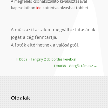
A megfelelő csónakszállító kiválasztásával
kapcsolatban
ide
kattintva olvashat többet.
A műszaki tartalom megváltoztatásának
jogát a cég fenntartja.
A fotók eltérhetnek a valóságtól.
←
TH0009 - Tengely 2 db bordás kerékkel
TH0038 - Görgős támasz
→
Oldalak