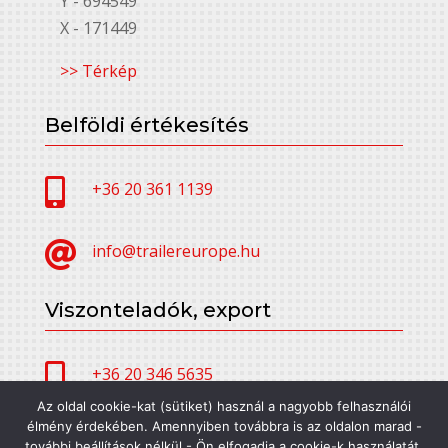
Y - 694549
X - 171449
>> Térkép
Belföldi értékesítés

+36 20 361 1139

info@trailereurope.hu
Viszonteladók, export

+36 20 346 5635
Az oldal cookie-kat (sütiket) használ a nagyobb felhasználói
élmény érdekében. Amennyiben továbbra is az oldalon marad -

alfatrailer@trailereurope.hu
további beállítások nélkül - Ön elfogadja a cookie-k használatát.