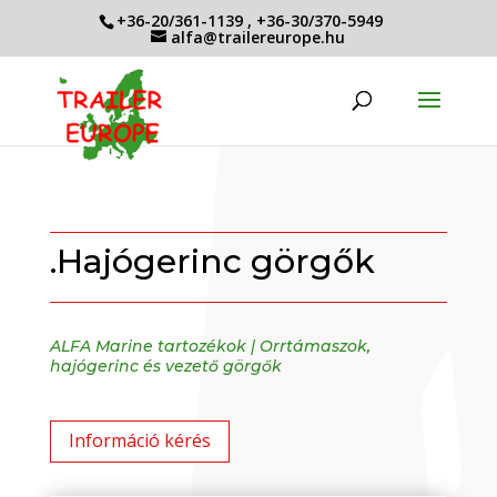
+36-20/361-1139
,
+36-30/370-5949
alfa@trailereurope.hu
.Hajógerinc görgők
ALFA Marine tartozékok
|
Orrtámaszok,
hajógerinc és vezető görgők
Információ kérés