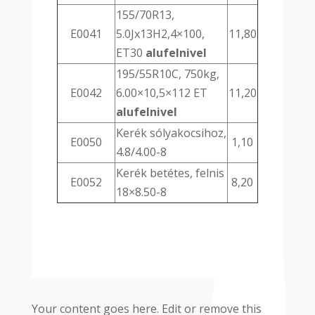
155/70R13,
E0041
5.0Jx13H2,4×100,
11,80
ET30
alufelnivel
195/55R10C, 750kg,
E0042
6.00×10,5×112 ET
11,20
alufelnivel
Kerék sólyakocsihoz,
E0050
1,10
4.8/4.00-8
Kerék betétes, felnis
E0052
8,20
18×8.50-8
Your content goes here. Edit or remove this