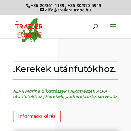
+36-20/361-1139
,
+36-30/370-5949
alfa@trailereurope.hu
.Kerekek utánfutókhoz.
ALFA Marine alkatrészek
|
Alkatrészek ALFA
utánfutókhoz
|
Kerekek, pótkeréktartó, sárvédők
Információ kérés