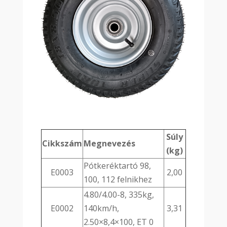
Súly
Cikkszám
Megnevezés
(kg)
Pótkeréktartó 98,
E0003
2,00
100, 112 felnikhez
4.80/4.00-8, 335kg,
E0002
140km/h,
3,31
2.50×8,4×100, ET 0