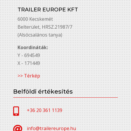
TRAILER EUROPE KFT
6000 Kecskemét
Belterület, HRSZ.21987/7
(Alsócsalános tanya)
Koordináták:
Y - 694549
X - 171449
>> Térkép
Belföldi értékesítés

+36 20 361 1139

info@trailereurope.hu