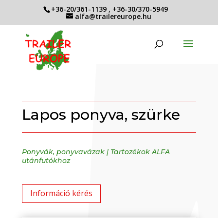
+36-20/361-1139
,
+36-30/370-5949
alfa@trailereurope.hu
Lapos ponyva, szürke
Ponyvák, ponyvavázak
|
Tartozékok ALFA
utánfutókhoz
Információ kérés