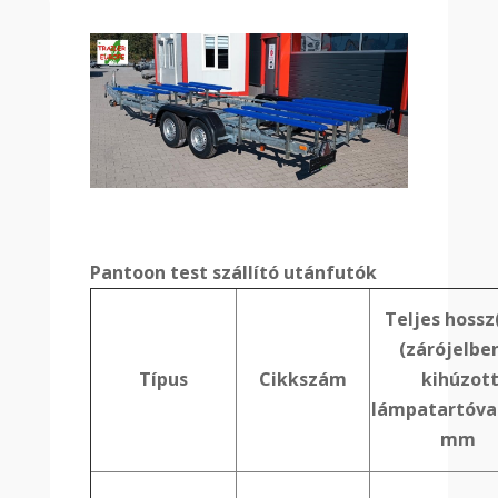
Pantoon test szállító utánfutók
Teljes hossz
(zárójelb
Típus
Cikkszám
kihúzot
lámpatartóval
mm