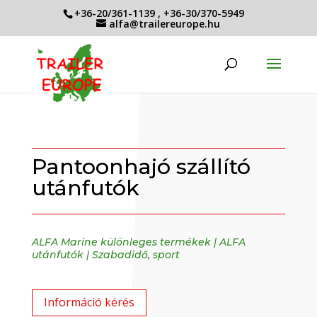
+36-20/361-1139
,
+36-30/370-5949
alfa@trailereurope.hu
Pantoonhajó szállító
utánfutók
ALFA Marine különleges termékek
|
ALFA
utánfutók
|
Szabadidő, sport
Információ kérés