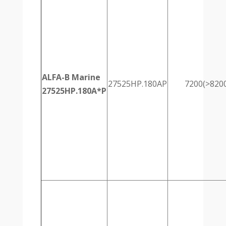
ALFA-B Marine
27525HP.180AP
7200(>820
27525HP.180A*P