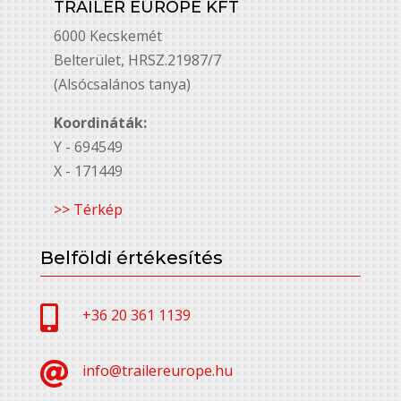
TRAILER EUROPE KFT
6000 Kecskemét
Belterület, HRSZ.21987/7
(Alsócsalános tanya)
Koordináták:
Y - 694549
X - 171449
>> Térkép
Belföldi értékesítés

+36 20 361 1139

info@trailereurope.hu