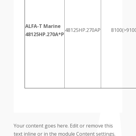
ALFA-T Marine
48125HP.270AP
8100(>910
48125HP.270A*P
Your content goes here. Edit or remove this
text inline or in the module Content settings.