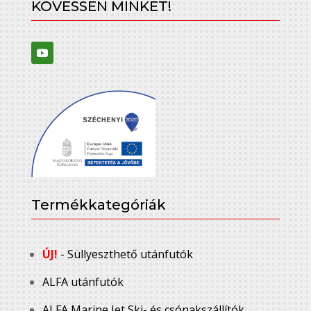
KÖVESSEN MINKET!
Termékkategóriák
ÚJ!
- Süllyeszthető utánfutók
ALFA utánfutók
ALFA Marine Jet Ski- és csónakszállítók