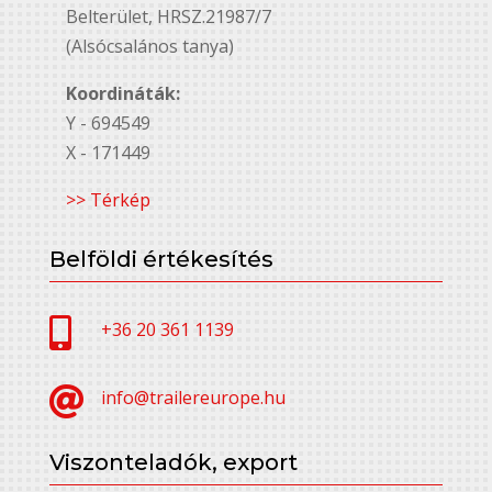
Belterület, HRSZ.21987/7
(Alsócsalános tanya)
Koordináták:
Y - 694549
X - 171449
>> Térkép
Belföldi értékesítés

+36 20 361 1139

info@trailereurope.hu
Viszonteladók, export