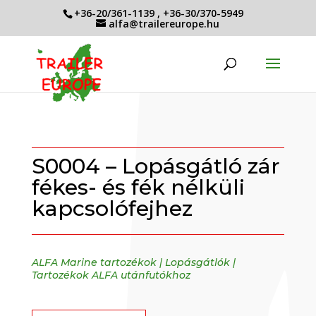
+36-20/361-1139
,
+36-30/370-5949
alfa@trailereurope.hu
S0004 – Lopásgátló zár
fékes- és fék nélküli
kapcsolófejhez
ALFA Marine tartozékok
|
Lopásgátlók
|
Tartozékok ALFA utánfutókhoz