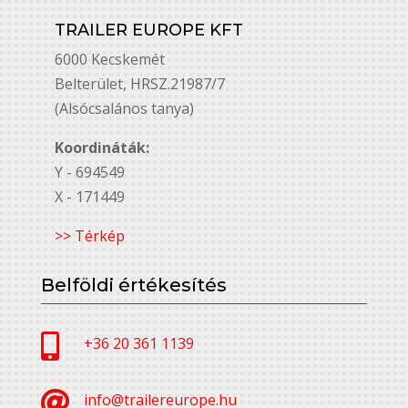
TRAILER EUROPE KFT
6000 Kecskemét
Belterület, HRSZ.21987/7
(Alsócsalános tanya)
Koordináták:
Y - 694549
X - 171449
>> Térkép
Belföldi értékesítés

+36 20 361 1139

info@trailereurope.hu