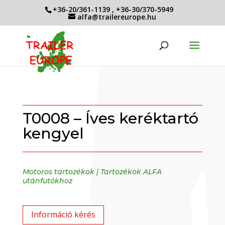
+36-20/361-1139
,
+36-30/370-5949
alfa@trailereurope.hu
T0008 – Íves keréktartó
kengyel
Motoros tartozékok
|
Tartozékok ALFA
utánfutókhoz
Információ kérés