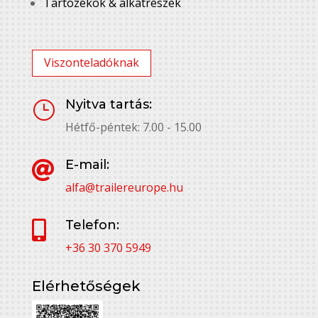
Tartozékok & alkatrészek
Viszonteladóknak
Nyitva tartás:
}
Hétfő-péntek: 7.00 - 15.00
E-mail:

alfa@trailereurope.hu
Telefon:

+36 30 370 5949
Elérhetőségek