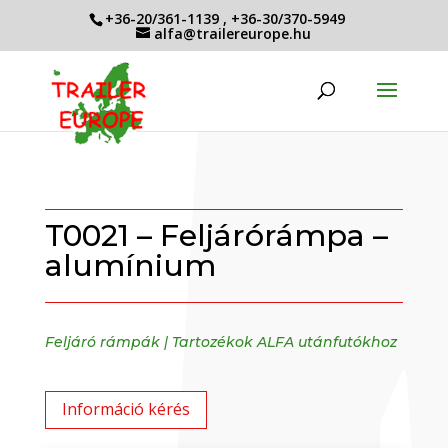
+36-20/361-1139
,
+36-30/370-5949
alfa@trailereurope.hu
T0021 – Feljárórámpa –
alumínium
Feljáró rámpák
|
Tartozékok ALFA utánfutókhoz
Információ kérés