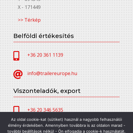
X - 171449
>> Térkép
Belföldi értékesítés

+36 20 361 1139

info@trailereurope.hu
Viszonteladók, export

+36 20 346 5635
Az oldal cookie-kat (sütiket) használ a nagyobb felhasználói
élmény érdekében. Amennyiben továbbra is az oldalon marad -

alfatrailer@trailereurope.hu
további beállítások nélkül - Ön elfogadja a cookie-k használatát.