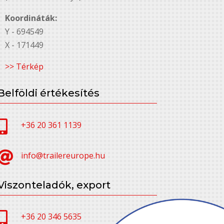
Koordináták:
Y - 694549
X - 171449
>> Térkép
Belföldi értékesítés

+36 20 361 1139

info@trailereurope.hu
Viszonteladók, export

+36 20 346 5635