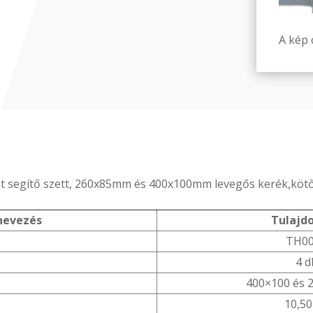
A kép c
st segítő szett, 260x85mm és 400x100mm levegős kerék,kötő
evezés
Tulajd
TH0
4 d
400×100 és 
10,50