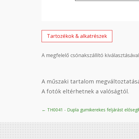
Tartozékok & alkatrészek
A megfelelő csónakszállító kiválasztásáv
A műszaki tartalom megváltoztatásá
A fotók eltérhetnek a valóságtól.
←
TH0041 - Dupla gumikerekes feljárást elősegítő