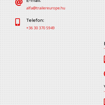
E-mail:

alfa@trailereurope.hu
Telefon:

+36 30 370 5949