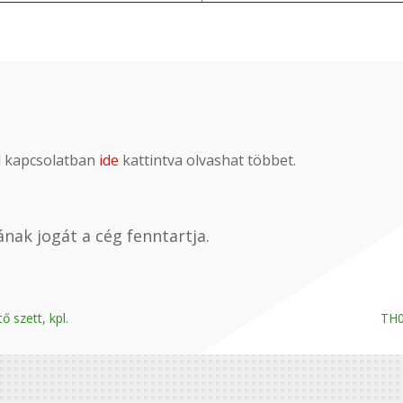
al kapcsolatban
ide
kattintva olvashat többet.
nak jogát a cég fenntartja.
 szett, kpl.
TH0