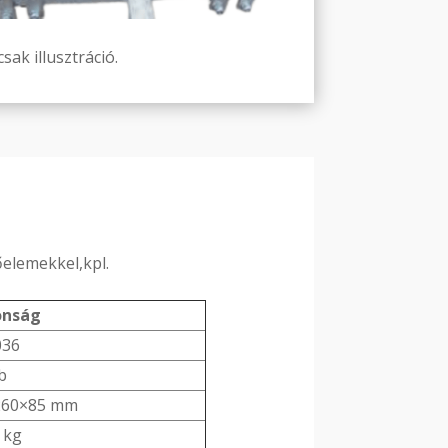
sak illusztráció.
elemekkel,kpl.
onság
036
b
260×85 mm
 kg