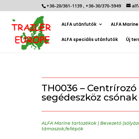
+36-20/361-1139
,
+36-30/370-5949
alf
ALFA utánfutók
ALFA Marine 
ALFA speciális utánfutók
Új te
TH0036 – Centrírozó 
segédeszköz csónak 
ALFA Marine tartozékok
|
Bevezető (sólyáz
támaszok,fellépők