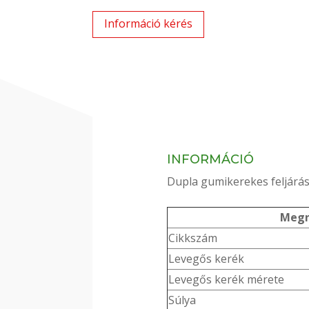
Információ kérés
INFORMÁCIÓ
Dupla gumikerekes feljárá
Megn
Cikkszám
Levegős kerék
Levegős kerék mérete
Súlya