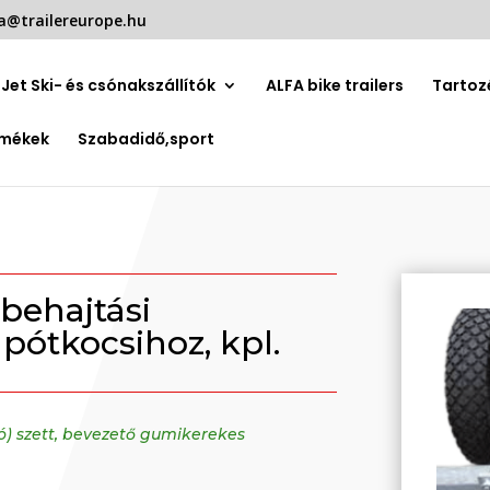
a@trailereurope.hu
Jet Ski- és csónakszállítók
ALFA bike trailers
Tartoz
rmékek
Szabadidő,sport
behajtási
pótkocsihoz, kpl.
ó) szett, bevezető gumikerekes