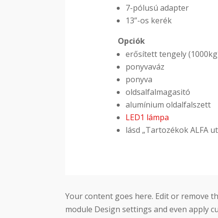
7-pólusú adapter
13”-os kerék
Opciók
erősített tengely (1000kg
ponyvaváz
ponyva
oldsalfalmagasitó
alumínium oldalfalszett
LED1 lámpa
lásd „Tartozékok ALFA u
Your content goes here. Edit or remove thi
module Design settings and even apply cu