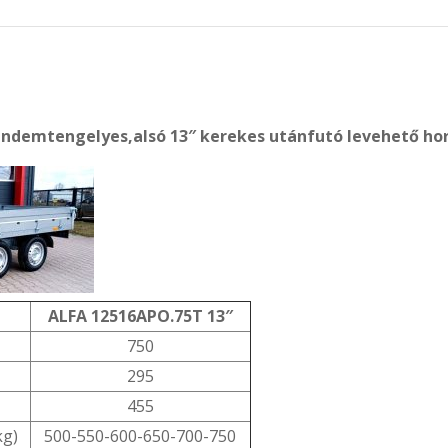
andemtengelyes,alsó 13″ kerekes utánfutó levehető hor
ALFA 12516APO.75T 13″
750
295
455
kg)
500-550-600-650-700-750