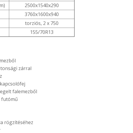
mm)
2500x1540x290
3760x1600x940
torziós, 2 x 750
155/70R13
emezből
ztonsági zárral
z
 kapcsolófej
egelt falemezből
 futómű
 rögzítéséhez
r