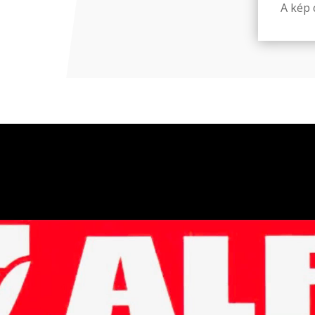
A kép c