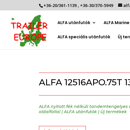
+36-20/361-1139
,
+36-30/370-5949
alf
ALFA utánfutók
ALFA Marine 
ALFA speciális utánfutók
Új te
ALFA 12516APO.75T 1
ALFA nyitott fék nélküli tandemtengelyes
oldalfallal
|
ALFA utánfutók
|
Új termékek