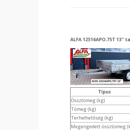
ALFA 12516APO.75T 13″ t
Típus
Össztömeg (kg)
Tömeg (kg)
Terhelhetőség (kg)
Megengedett össztömeg (