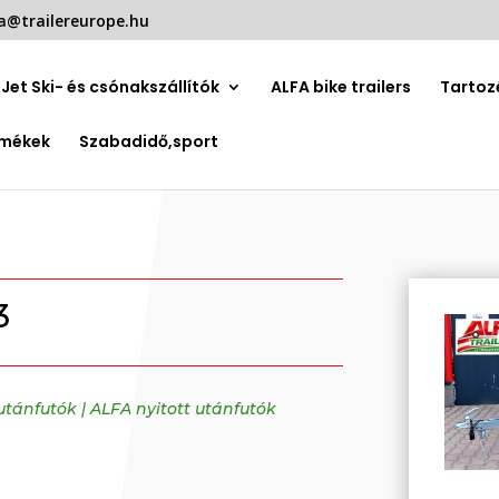
a@trailereurope.hu
Jet Ski- és csónakszállítók
ALFA bike trailers
Tartoz
rmékek
Szabadidő,sport
3
 utánfutók
|
ALFA nyitott utánfutók