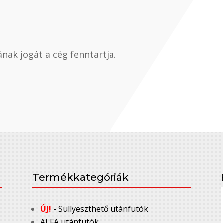
nak jogát a cég fenntartja.
Termékkategóriák
ÚJ!
- Süllyeszthető utánfutók
ALFA utánfutók