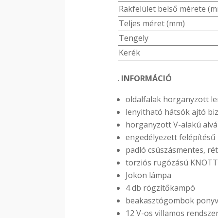
Rakfelület belső mérete (
Teljes méret (mm)
Tengely
Kerék
.
INFORMÁCIÓ
oldalfalak horganyzott l
lenyitható hátsók ajtó bi
horganyzott V-alakú alvá
engedélyezett felépítésű
padló csúszásmentes, rét
torziós rugózású KNOTT
Jokon lámpa
4 db rögzítőkampó
beakasztógombok ponyva
12 V-os villamos rendsze