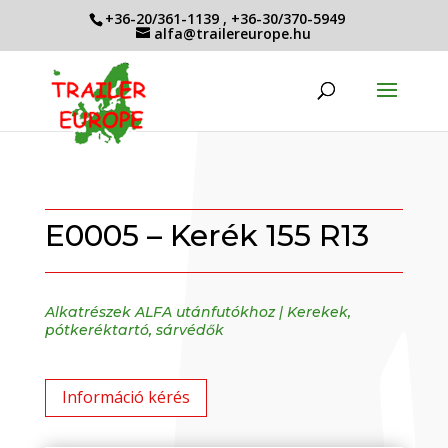
+36-20/361-1139
,
+36-30/370-5949
alfa@trailereurope.hu
E0005 – Kerék 155 R13
Alkatrészek ALFA utánfutókhoz
|
Kerekek,
pótkeréktartó, sárvédők
Információ kérés