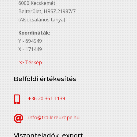
6000 Kecskemét
Belterület, HRSZ.21987/7
(Alsócsalános tanya)
Koordináták:
Y - 694549
X - 171449
>> Térkép
Belföldi értékesítés

+36 20 361 1139

info@trailereurope.hu
Viszonteladók, export