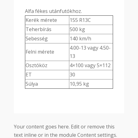
Alfa fékes utánfutókhoz.
Kerék mérete
155 R13C
Teherbírás
500 kg
Sebesség
140 km/h
4.00-13 vagy 4.50-
Felni mérete
13
Osztóköz
4×100 vagy 5×112
ET
30
Súlya
10,95 kg
Your content goes here. Edit or remove this
text inline or in the module Content settings.