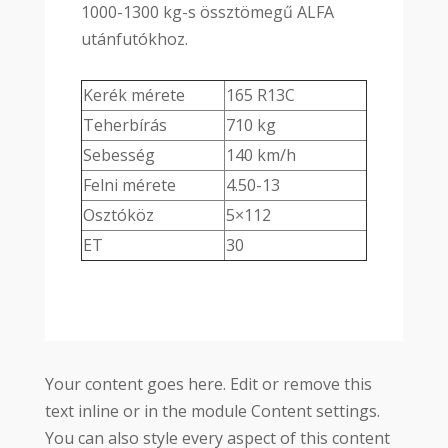
1000-1300 kg-s össztömegű ALFA
utánfutókhoz.
Kerék mérete
165 R13C
Teherbírás
710 kg
Sebesség
140 km/h
Felni mérete
4.50-13
Osztóköz
5×112
ET
30
Your content goes here. Edit or remove this
text inline or in the module Content settings.
You can also style every aspect of this content