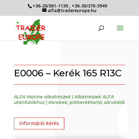
+36-20/361-1139
,
+36-30/370-5949
alfa@trailereurope.hu
E0006 – Kerék 165 R13C
ALFA Marine alkatrészek
|
Alkatrészek ALFA
utánfutókhoz
|
Kerekek, pótkeréktartó, sárvédők
Információ kérés