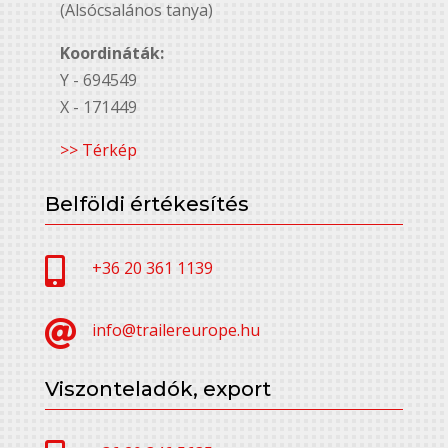
(Alsócsalános tanya)
Koordináták:
Y - 694549
X - 171449
>> Térkép
Belföldi értékesítés

+36 20 361 1139

info@trailereurope.hu
Viszonteladók, export