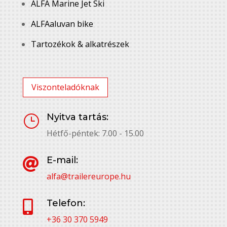
ALFA Marine Jet Ski
ALFAaluvan bike
Tartozékok & alkatrészek
Viszonteladóknak
Nyitva tartás:
}
Hétfő-péntek: 7.00 - 15.00
E-mail:

alfa@trailereurope.hu
Telefon:

+36 30 370 5949