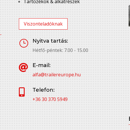
Tartozékok & alkatrészek
Viszonteladóknak
Nyitva tartás:
}
Hétfő-péntek: 7.00 - 15.00
E-mail:

alfa@trailereurope.hu
Telefon:

+36 30 370 5949