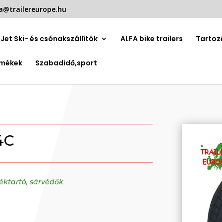
a@trailereurope.hu
Jet Ski- és csónakszállítók
ALFA bike trailers
Tartoz
rmékek
Szabadidő,sport
4C
éktartó, sárvédők