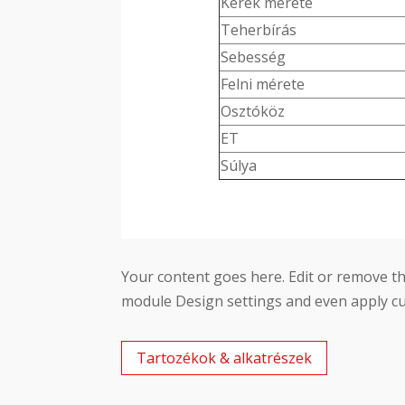
Kerék mérete
Teherbírás
Sebesség
Felni mérete
Osztóköz
ET
Súlya
Your content goes here. Edit or remove thi
module Design settings and even apply cu
Tartozékok & alkatrészek