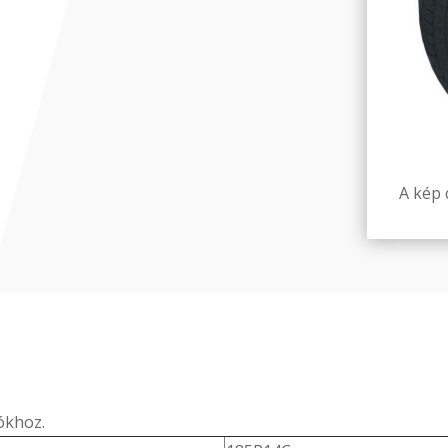
A kép c
ókhoz.