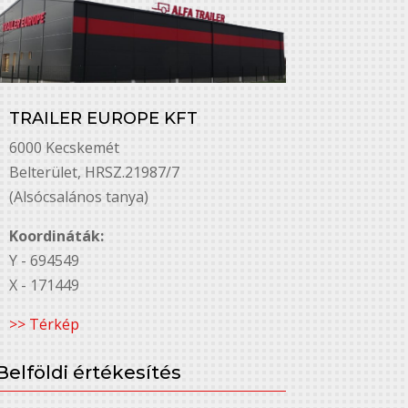
TRAILER EUROPE KFT
6000 Kecskemét
Belterület, HRSZ.21987/7
(Alsócsalános tanya)
Koordináták:
Y - 694549
X - 171449
>> Térkép
Belföldi értékesítés