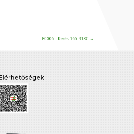
E0006 - Kerék 165 R13C
→
Elérhetőségek