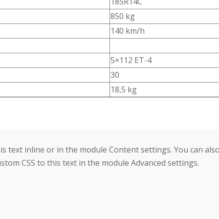
185R14C
850 kg
140 km/h
5×112 ET-4
30
18,5 kg
s text inline or in the module Content settings. You can also
stom CSS to this text in the module Advanced settings.