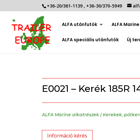
+36-20/361-1139
,
+36-30/370-5949
alf
ALFA utánfutók
ALFA Marine 
ALFA speciális utánfutók
Új te
E0021 – Kerék 185R 1
ALFA Marine alkatrészek
|
Kerekek, pótker
Információ kérés