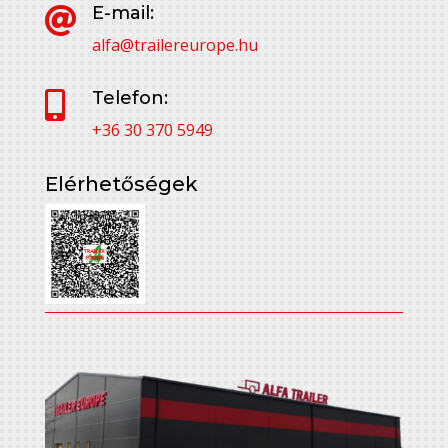
E-mail:

alfa@trailereurope.hu
Telefon:

+36 30 370 5949
Elérhetőségek