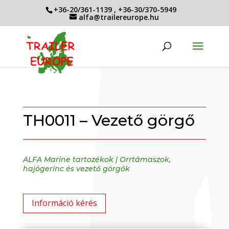
+36-20/361-1139
,
+36-30/370-5949
alfa@trailereurope.hu
TH0011 – Vezető görgő
ALFA Marine tartozékok
|
Orrtámaszok,
hajógerinc és vezető görgők
Információ kérés