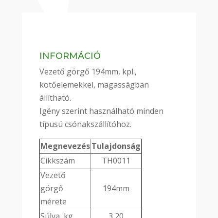
INFORMÁCIÓ
Vezető görgő 194mm, kpl.,
kötőelemekkel, magasságban
állítható.
Igény szerint használható minden
típusú csónakszállítóhoz.
Megnevezés
Tulajdonság
Cikkszám
TH0011
Vezető
görgő
194mm
mérete
Súlya, kg
3,20