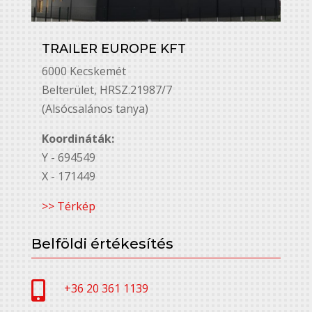
TRAILER EUROPE KFT
6000 Kecskemét
Belterület, HRSZ.21987/7
(Alsócsalános tanya)
Koordináták:
Y - 694549
X - 171449
>> Térkép
Belföldi értékesítés

+36 20 361 1139